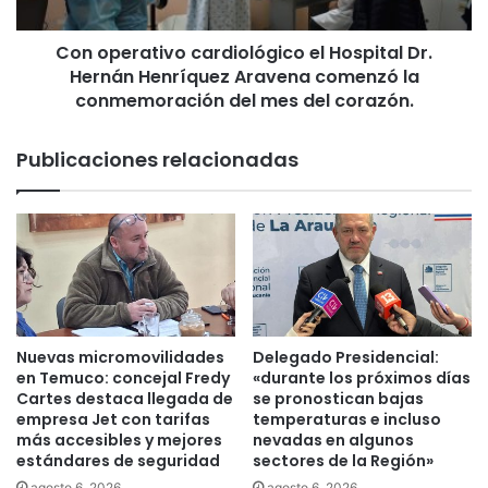
d
a
o
t
r
Con operativo cardiológico el Hospital Dr.
i
a
Hernán Henríquez Aravena comenzó la
v
s
o
conmemoración del mes del corazón.
p
c
o
a
Publicaciones relacionadas
d
r
r
d
á
i
n
o
h
l
a
ó
c
g
e
i
r
c
Nuevas micromovilidades
Delegado Presidencial:
r
o
en Temuco: concejal Fredy
«durante los próximos días
e
e
Cartes destaca llegada de
se pronostican bajas
s
l
empresa Jet con tarifas
temperaturas e incluso
e
más accesibles y mejores
nevadas en algunos
H
estándares de seguridad
sectores de la Región»
r
o
v
s
agosto 6, 2026
agosto 6, 2026