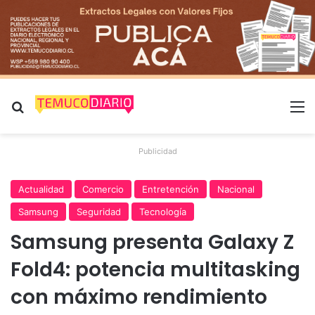
Buscar por
M
Publicidad
Actualidad
Comercio
Entretención
Nacional
Samsung
Seguridad
Tecnología
Samsung presenta Galaxy Z
Fold4: potencia multitasking
con máximo rendimiento