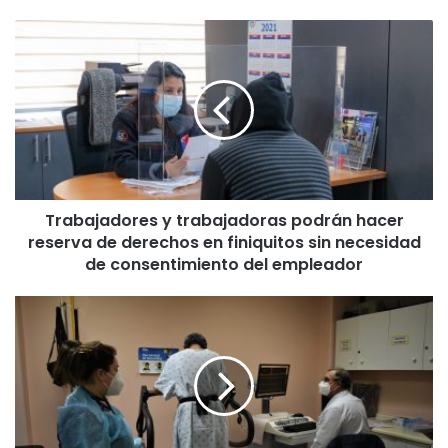
T
r
a
b
a
j
a
d
o
Trabajadores y trabajadoras podrán hacer
r
reserva de derechos en finiquitos sin necesidad
e
s
de consentimiento del empleador
y
t
C
r
o
a
n
b
o
a
p
j
e
a
r