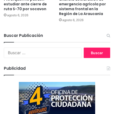
o
e
estudiar ante cierre de
emergencia agrícola por
s
z
ruta S-70 por socavon
sistema frontal en la
s
Región de La Araucanía
A
agosto 6, 2026
i
r
agosto 6, 2026
n
a
n
v
e
Buscar Publicación
e
c
n
e
a
B
s
c
u
i
o
s
d
m
c
a
e
Publicidad
a
d
n
r
d
z
:
e
ó
c
l
o
a
n
c
s
o
e
n