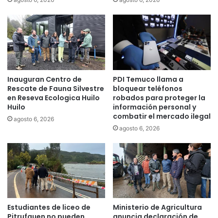
a
p
d
i
e
t
d
a
e
l
r
D
e
r
Inauguran Centro de
PDI Temuco llama a
c
.
Rescate de Fauna Silvestre
bloquear teléfonos
h
H
en Reseva Ecologica Huilo
robados para proteger la
o
e
Huilo
información personal y
s
r
combatir el mercado ilegal
agosto 6, 2026
e
n
agosto 6, 2026
n
á
f
n
i
H
n
e
i
n
q
r
u
í
i
q
Estudiantes de liceo de
Ministerio de Agricultura
t
u
Pitrufquen no pueden
anuncia declaración de