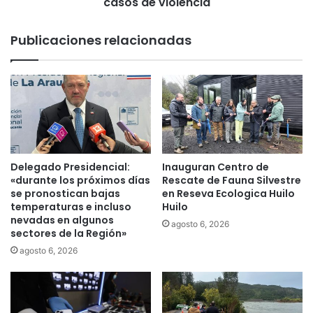
n
casos de violencia
c
z
i
a
Publicaciones relacionadas
ó
“
n
P
a
a
f
r
o
a
n
l
d
a
o
m
c
a
Delegado Presidencial:
Inauguran Centro de
o
n
«durante los próximos días
Rescate de Fauna Silvestre
m
o
se pronostican bajas
en Reseva Ecologica Huilo
u
”
temperaturas e incluso
Huilo
n
nevadas en algunos
c
agosto 6, 2026
sectores de la Región»
i
a
t
m
agosto 6, 2026
a
p
r
a
i
ñ
o
a