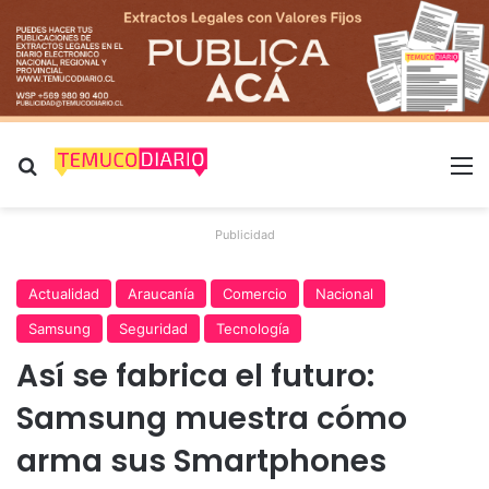
Buscar por
M
Publicidad
Actualidad
Araucanía
Comercio
Nacional
Samsung
Seguridad
Tecnología
Así se fabrica el futuro:
Samsung muestra cómo
arma sus Smartphones