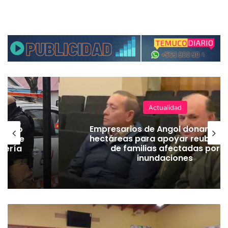
Actualidad
emuco
Empresarios de Angol donan cua
ión de
hectáreas para apoyar reubicac
dería
de familias afectadas por
inundaciones
3
1