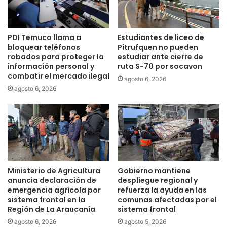
d
q
e
u
A
e
PDI Temuco llama a
Estudiantes de liceo de
g
b
bloquear teléfonos
Pitrufquen no pueden
u
u
robados para proteger la
estudiar ante cierre de
a
s
información personal y
ruta S-70 por socavon
s
c
combatir el mercado ilegal
agosto 6, 2026
A
a
agosto 6, 2026
r
m
a
e
u
j
c
o
a
r
n
a
í
r
a
l
Ministerio de Agricultura
Gobierno mantiene
a
anuncia declaración de
despliegue regional y
c
emergencia agrícola por
refuerza la ayuda en las
o
sistema frontal en la
comunas afectadas por el
Región de La Araucanía
sistema frontal
n
v
agosto 6, 2026
agosto 5, 2026