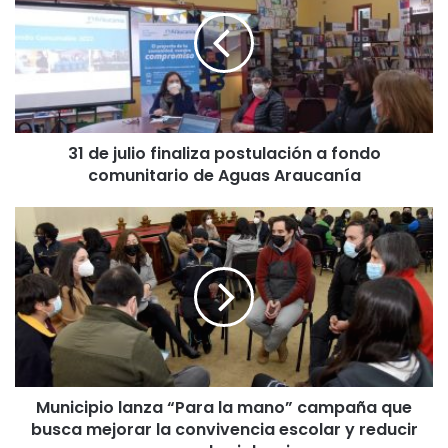
d
e
j
u
l
i
o
31 de julio finaliza postulación a fondo
f
comunitario de Aguas Araucanía
i
n
a
M
l
u
i
n
z
i
a
c
p
i
o
p
s
i
t
o
u
Municipio lanza “Para la mano” campaña que
l
l
busca mejorar la convivencia escolar y reducir
a
a