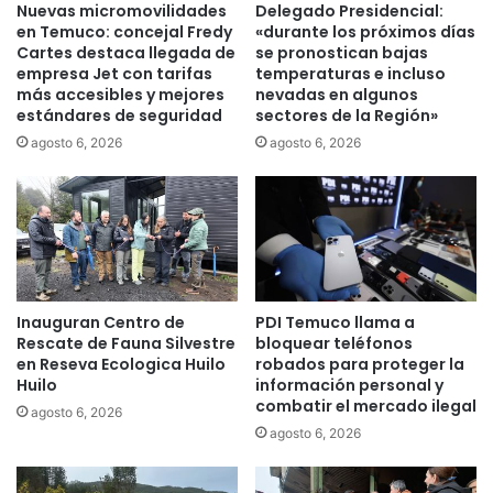
p
Nuevas micromovilidades
Delegado Presidencial:
n
r
en Temuco: concejal Fredy
«durante los próximos días
R
i
Cartes destaca llegada de
se pronostican bajas
e
empresa Jet con tarifas
temperaturas e incluso
m
g
más accesibles y mejores
nevadas en algunos
e
estándares de seguridad
sectores de la Región»
i
r
o
a
agosto 6, 2026
agosto 6, 2026
n
c
a
o
l
n
i
s
s
u
t
l
a
t
Inauguran Centro de
PDI Temuco llama a
V
a
Rescate de Fauna Silvestre
bloquear teléfonos
e
c
en Reseva Ecologica Huilo
robados para proteger la
r
i
Huilo
información personal y
d
u
combatir el mercado ilegal
agosto 6, 2026
e
d
agosto 6, 2026
s
a
e
d
p
a