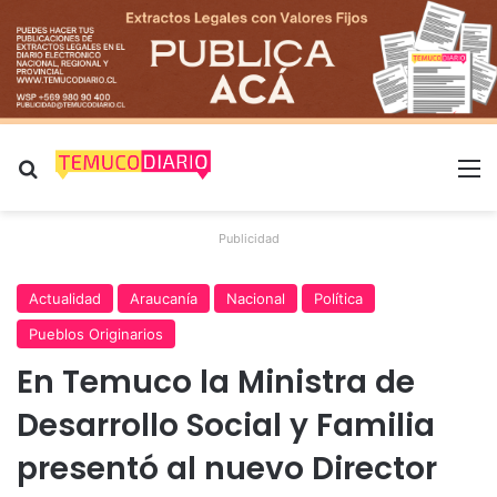
Buscar por
M
Publicidad
Actualidad
Araucanía
Nacional
Política
Pueblos Originarios
En Temuco la Ministra de
Desarrollo Social y Familia
presentó al nuevo Director