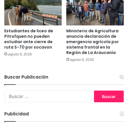
r
n
e
a
p
a
r
Estudiantes de liceo de
Ministerio de Agricultura
a
Pitrufquen no pueden
anuncia declaración de
p
estudiar ante cierre de
emergencia agrícola por
a
ruta S-70 por socavon
sistema frontal en la
r
Región de La Araucanía
agosto 6, 2026
a
agosto 6, 2026
s
u
s
Buscar Publicación
e
l
B
e
u
c
s
c
c
i
Publicidad
a
o
r
n