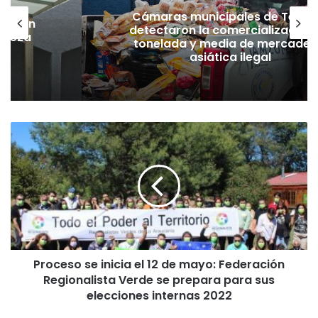
Cámaras municipales de Temu
lación
detectaron la comercialización
hueza
tonelada y media de mercader
pó
asiática ilegal
P
r
o
c
e
s
o
s
e
Proceso se inicia el 12 de mayo: Federación
i
Regionalista Verde se prepara para sus
n
i
elecciones internas 2022
c