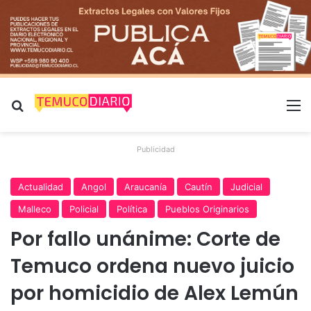
Buscar por
M
Publicidad
Actualidad
Angol
Araucanía
Cautín
Judicial
Malleco
Policial
Política
Pueblos Originarios
Por fallo unánime: Corte de
Temuco ordena nuevo juicio
por homicidio de Alex Lemún