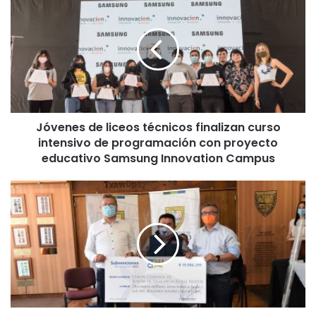
ó
v
e
n
e
s
d
e
Jóvenes de liceos técnicos finalizan curso
l
intensivo de programación con proyecto
i
c
educativo Samsung Innovation Campus
e
o
M
s
u
t
n
é
i
c
c
n
i
i
p
c
a
o
l