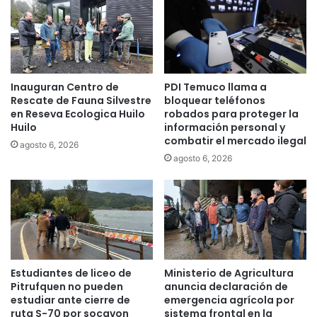
v
v
o
e
d
n
e
c
p
i
Inauguran Centro de
PDI Temuco llama a
r
ó
Rescate de Fauna Silvestre
bloquear teléfonos
o
n
en Reseva Ecologica Huilo
robados para proteger la
g
p
Huilo
información personal y
r
a
combatir el mercado ilegal
agosto 6, 2026
a
r
agosto 6, 2026
m
a
a
l
c
a
i
a
ó
d
n
q
c
u
o
i
Estudiantes de liceo de
Ministerio de Agricultura
n
s
Pitrufquen no pueden
anuncia declaración de
p
i
estudiar ante cierre de
emergencia agrícola por
r
c
ruta S-70 por socavon
sistema frontal en la