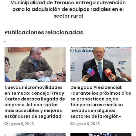
s
Municipalidad de Temuco entrega subvención
i
f
para la adquisición de equipos radiales en el
d
i
a
sector rural
n
d
a
d
Publicaciones relacionadas
l
e
i
T
z
e
a
m
n
u
c
c
u
o
r
e
s
n
Nuevas micromovilidades
Delegado Presidencial:
o
t
en Temuco: concejal Fredy
«durante los próximos días
i
r
Cartes destaca llegada de
se pronostican bajas
n
e
empresa Jet con tarifas
temperaturas e incluso
t
más accesibles y mejores
nevadas en algunos
g
estándares de seguridad
sectores de la Región»
e
a
n
s
agosto 6, 2026
agosto 6, 2026
s
u
i
b