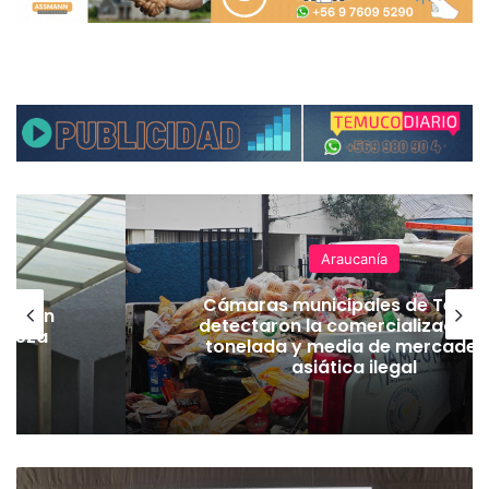
Araucanía
Cámaras municipales de Temu
lación
detectaron la comercialización
hueza
tonelada y media de mercader
pó
asiática ilegal
J