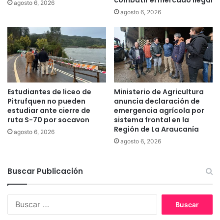
agosto 6, 2026
m
n
agosto 6, 2026
i
s
c
u
i
v
d
o
i
c
o
a
d
c
e
i
Estudiantes de liceo de
Ministerio de Agricultura
A
ó
Pitrufquen no pueden
anuncia declaración de
l
n
estudiar ante cierre de
emergencia agrícola por
e
ruta S-70 por socavon
sistema frontal en la
t
Región de La Araucanía
x
e
agosto 6, 2026
L
a
agosto 6, 2026
e
t
m
r
ú
Buscar Publicación
a
n
l
B
u