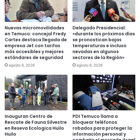
r
d
d
r
e
e
n
L
Nuevas micromovilidades
Delegado Presidencial:
a
a
en Temuco: concejal Fredy
«durante los próximos días
n
s
Cartes destaca llegada de
se pronostican bajas
u
empresa Jet con tarifas
temperaturas e incluso
C
más accesibles y mejores
nevadas en algunos
e
a
estándares de seguridad
sectores de la Región»
v
s
o
a
agosto 6, 2026
agosto 6, 2026
j
s
u
d
i
e
c
s
i
a
o
r
p
r
Inauguran Centro de
PDI Temuco llama a
o
o
Rescate de Fauna Silvestre
bloquear teléfonos
r
l
en Reseva Ecologica Huilo
robados para proteger la
h
l
Huilo
información personal y
o
a
combatir el mercado ilegal