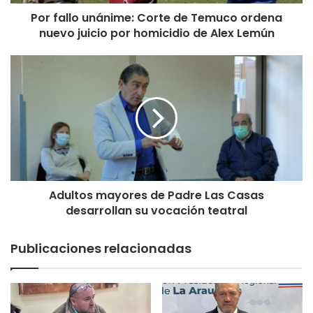
u
Por fallo unánime: Corte de Temuco ordena
n
nuevo juicio por homicidio de Alex Lemún
á
n
i
A
m
d
e
u
:
l
C
t
o
o
r
s
t
m
e
a
d
Adultos mayores de Padre Las Casas
y
e
desarrollan su vocación teatral
o
T
r
e
e
Publicaciones relacionadas
m
s
u
d
c
e
o
P
o
a