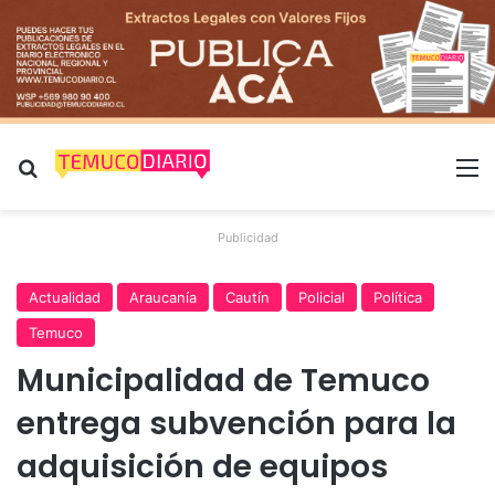
Buscar por
M
Publicidad
Actualidad
Araucanía
Cautín
Policial
Política
Temuco
Municipalidad de Temuco
entrega subvención para la
adquisición de equipos