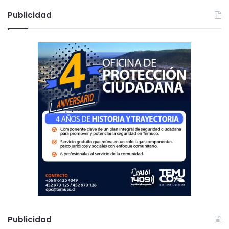
s
c
Publicidad
a
r
:
Publicidad