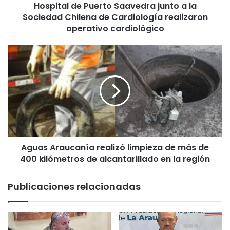
Hospital de Puerto Saavedra junto a la
e
Sociedad Chilena de Cardiología realizaron
P
u
operativo cardiológico
e
r
A
t
g
o
u
S
a
a
s
a
A
v
r
e
a
d
u
r
Aguas Araucanía realizó limpieza de más de
c
a
400 kilómetros de alcantarillado en la región
a
j
n
u
í
Publicaciones relacionadas
n
a
t
r
o
e
a
a