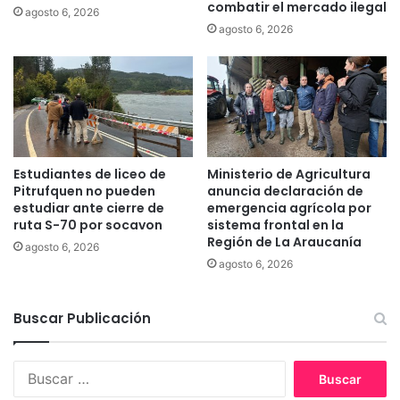
combatir el mercado ilegal
agosto 6, 2026
d
k
agosto 6, 2026
i
i
o
l
l
ó
o
m
g
e
í
t
a
r
r
o
Estudiantes de liceo de
Ministerio de Agricultura
e
s
Pitrufquen no pueden
anuncia declaración de
a
d
estudiar ante cierre de
emergencia agrícola por
l
ruta S-70 por socavon
sistema frontal en la
e
i
Región de La Araucanía
a
agosto 6, 2026
z
l
agosto 6, 2026
a
c
r
a
o
Buscar Publicación
n
n
t
o
a
B
p
r
u
e
i