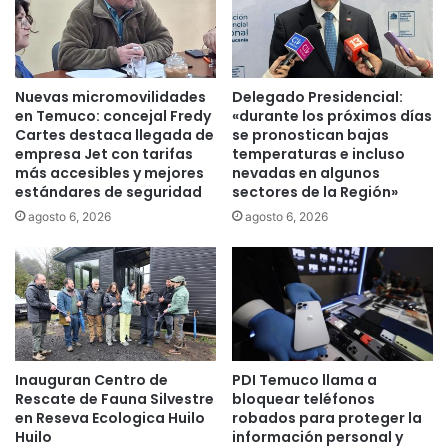
l
l
a
i
S
z
o
ó
c
l
Nuevas micromovilidades
Delegado Presidencial:
i
i
en Temuco: concejal Fredy
«durante los próximos días
e
m
Cartes destaca llegada de
se pronostican bajas
d
empresa Jet con tarifas
temperaturas e incluso
p
a
más accesibles y mejores
nevadas en algunos
i
estándares de seguridad
sectores de la Región»
d
e
C
z
agosto 6, 2026
agosto 6, 2026
h
a
i
d
l
e
e
m
n
á
a
s
d
d
Inauguran Centro de
PDI Temuco llama a
e
e
Rescate de Fauna Silvestre
bloquear teléfonos
C
4
en Reseva Ecologica Huilo
robados para proteger la
a
0
Huilo
información personal y
r
0