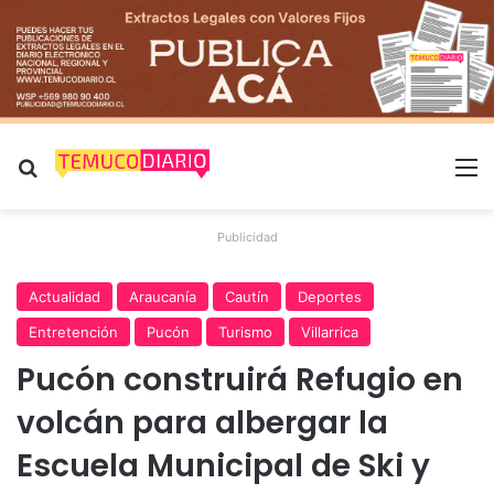
Buscar por
M
Publicidad
Actualidad
Araucanía
Cautín
Deportes
Entretención
Pucón
Turismo
Villarrica
Pucón construirá Refugio en
volcán para albergar la
Escuela Municipal de Ski y