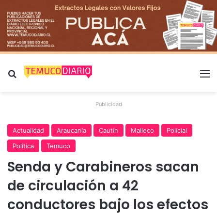
Buscar por
M
Publicidad
Actualidad
Araucanía
Cautín
Malleco
Policial
Política
Temuco
Senda y Carabineros sacan
de circulación a 42
conductores bajo los efectos