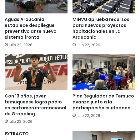
g
s
u
o
a
“
Aguas Araucanía
MINVU aprueba recursos
1
T
establece despliegue
para nuevos proyectos
0
u
preventivo ante nuevo
habitacionales en La
0
i
sistema frontal
Araucanía
%
m
julio 22, 2026
julio 22, 2026
a
a
u
g
t
e
o
n
m
n
a
u
t
e
i
Con 13 años, joven
Plan Regulador de Temuco
s
temuquense logra podio
avanza junto a la
z
t
en certamen internacional
participación ciudadana
a
r
de Grappling
d
o
julio 22, 2026
a
julio 22, 2026
s
d
e
EXTRACTO
e
l