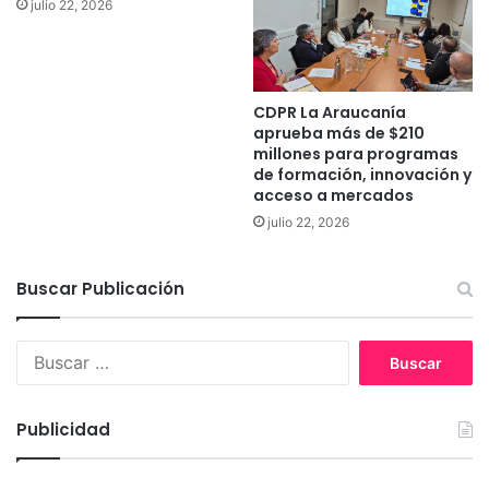
l
julio 22, 2026
l
a
o
r
”
e
p
g
a
CDPR La Araucanía
i
r
aprueba más de $210
ó
a
millones para programas
n
e
de formación, innovación y
s
acceso a mercados
c
julio 22, 2026
o
g
e
Buscar Publicación
r
s
u
B
n
u
u
s
e
c
Publicidad
v
a
a
r
i