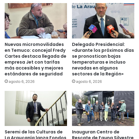
a
v
a
e
r
n
t
i
e
r
s
a
a
c
Nuevas micromovilidades
Delegado Presidencial:
n
c
en Temuco: concejal Fredy
«durante los próximos días
a
i
Cartes destaca llegada de
se pronostican bajas
l
d
empresa Jet con tarifas
temperaturas e incluso
f
e
más accesibles y mejores
nevadas en algunos
i
estándares de seguridad
sectores de la Región»
n
n
t
agosto 6, 2026
agosto 6, 2026
a
e
n
s
c
d
i
e
a
t
r
r
á
á
n
Seremi de las Culturas de
Inauguran Centro de
n
La Araucanía lanza Fondos
Rescate de Fauna Silvestre
e
s