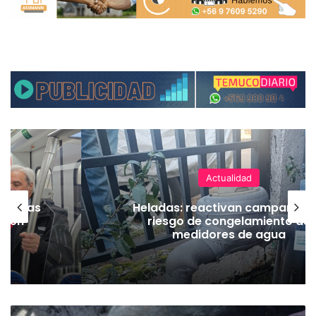
Actualidad
as vías
Heladas: reactivan campaña p
Tren
riesgo de congelamiento de
medidores de agua
A