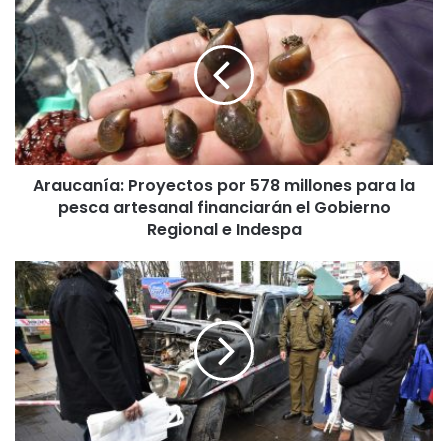
r
a
u
c
a
n
í
a
Araucanía: Proyectos por 578 millones para la
:
pesca artesanal financiarán el Gobierno
P
r
Regional e Indespa
o
y
M
e
u
c
n
t
i
o
c
s
i
p
p
o
i
r
o