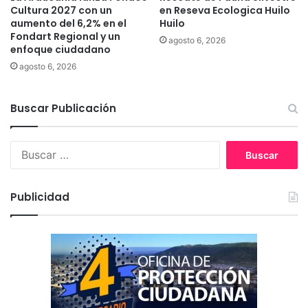
Cultura 2027 con un
en Reseva Ecologica Huilo
l
i
aumento del 6,2% en el
Huilo
G
t
Fondart Regional y un
o
agosto 6, 2026
o
enfoque ciudadano
b
a
agosto 6, 2026
i
c
e
a
r
u
Buscar Publicación
n
s
o
a
R
d
B
e
e
u
g
l
s
i
a
c
Publicidad
o
l
a
n
c
r
a
o
:
l
h
e
o
I
l
n
e
d
n