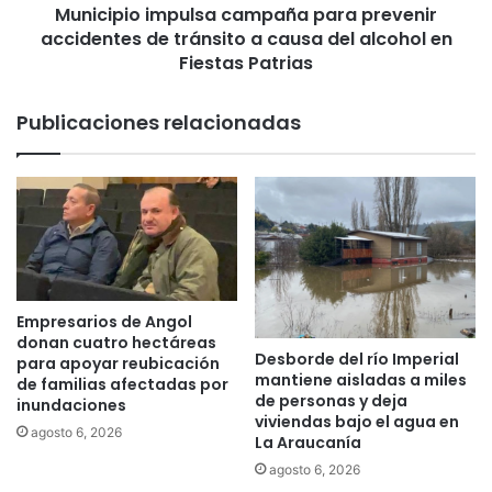
5
Municipio impulsa campaña para prevenir
i
7
accidentes de tránsito a causa del alcohol en
m
8
p
Fiestas Patrias
m
u
i
l
Publicaciones relacionadas
l
s
l
a
o
c
n
a
e
m
s
p
p
a
a
ñ
r
a
Empresarios de Angol
a
p
donan cuatro hectáreas
l
Desborde del río Imperial
a
para apoyar reubicación
mantiene aisladas a miles
a
r
de familias afectadas por
de personas y deja
p
inundaciones
a
viviendas bajo el agua en
e
p
agosto 6, 2026
La Araucanía
s
r
agosto 6, 2026
c
e