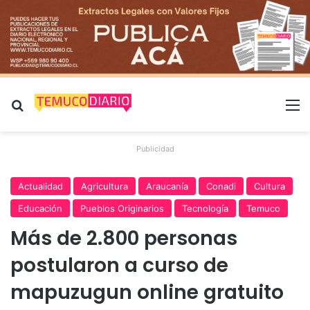
Buscar por
M
Publicidad
Actualidad
Agricultura
Araucanía
Conadi
Cultura
Educación
Pueblos Originarios
Tecnología
Temuco
Más de 2.800 personas
postularon a curso de
mapuzugun online gratuito