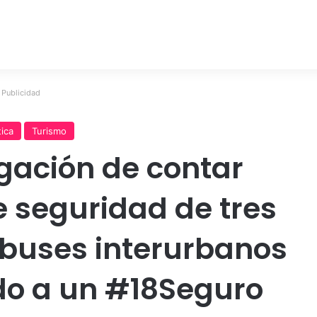
Publicidad
tica
Turismo
gación de contar
e seguridad de tres
buses interurbanos
do a un #18Seguro