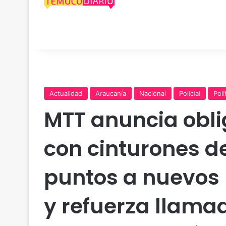
Actualidad
Araucanía
Nacional
Policial
Polí
MTT anuncia obli
con cinturones d
puntos a nuevos 
y refuerza llama