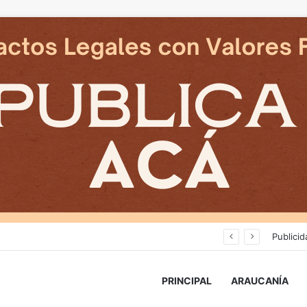
Cámaras municipales de Temuco detectaron la comercialización de tonelada y media de mercadería asiática ilegal
Publicid
PRINCIPAL
ARAUCANÍA