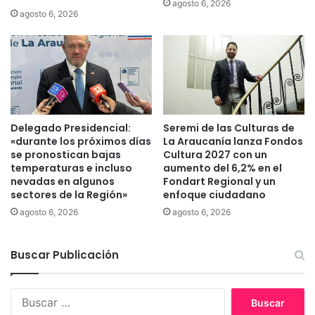
agosto 6, 2026
b
i
agosto 6, 2026
u
d
s
a
c
d
a
m
c
a
a
p
s
u
t
c
Delegado Presidencial:
Seremi de las Culturas de
i
«durante los próximos días
La Araucanía lanza Fondos
h
g
se pronostican bajas
Cultura 2027 con un
e
temperaturas e incluso
aumento del 6,2% en el
a
q
nevadas en algunos
Fondart Regional y un
r
u
sectores de la Región»
enfoque ciudadano
e
e
l
agosto 6, 2026
agosto 6, 2026
h
d
a
e
p
Buscar Publicación
l
r
i
o
t
t
B
o
a
u