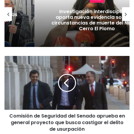
Investigación interdisciplinari
as vías
aporta nueva evidencia sobre l
Tren
circunstancias de muerte del Niñ
Cerro El Plomo
C
o
m
i
s
i
ó
n
d
Comisión de Seguridad del Senado aprueba en
e
general proyecto que busca castigar el delito
S
e
de usurpación