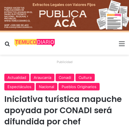
Buscar por
M
Publicidad
Actualidad
Araucanía
Conadi
Cultura
Espectáculos
Nacional
Pueblos Originarios
Iniciativa turística mapuche
apoyada por CONADI será
difundida por chef