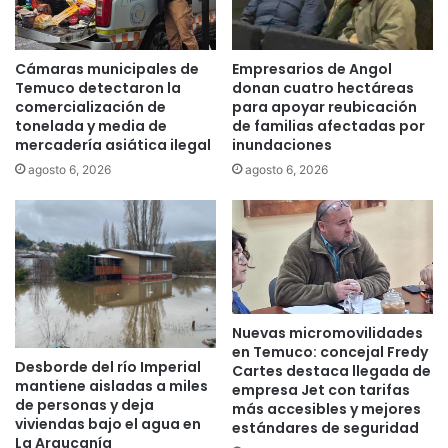
a
s
e
d
n
e
Cámaras municipales de
Empresarios de Angol
g
m
Temuco detectaron la
donan cuatro hectáreas
e
i
comercialización de
para apoyar reubicación
n
l
tonelada y media de
de familias afectadas por
e
mercadería asiática ilegal
inundaciones
h
r
e
agosto 6, 2026
agosto 6, 2026
a
c
l
t
p
á
r
r
o
e
y
a
e
s
c
Nuevas micromovilidades
a
en Temuco: concejal Fredy
t
c
Desborde del río Imperial
Cartes destaca llegada de
o
o
mantiene aisladas a miles
empresa Jet con tarifas
q
m
de personas y deja
más accesibles y mejores
u
u
viviendas bajo el agua en
estándares de seguridad
e
n
La Araucanía