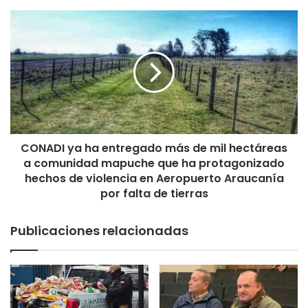
g
u
C
r
O
i
N
d
A
a
D
d
I
d
y
e
a
l
h
S
CONADI ya ha entregado más de mil hectáreas
a
e
a comunidad mapuche que ha protagonizado
e
n
n
hechos de violencia en Aeropuerto Araucanía
a
t
por falta de tierras
d
r
o
e
Publicaciones relacionadas
a
g
p
a
r
d
u
o
e
m
b
á