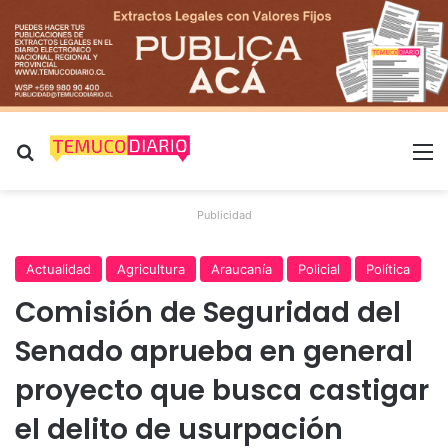
Buscar por
M
Publicidad
Actualidad
Agricultura
Araucanía
Policial
Política
Comisión de Seguridad del
Senado aprueba en general
proyecto que busca castigar
el delito de usurpación