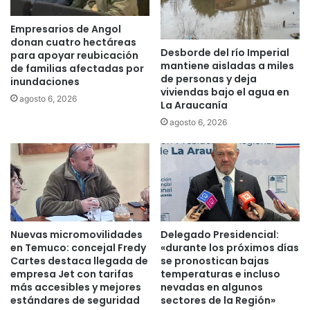
c
p
a
u
Empresarios de Angol
d
c
donan cuatro hectáreas
e
Desborde del río Imperial
h
para apoyar reubicación
mantiene aisladas a miles
l
e
de familias afectadas por
de personas y deja
H
inundaciones
a
viviendas bajo el agua en
H
p
agosto 6, 2026
La Araucanía
H
o
agosto 6, 2026
A
y
e
a
s
d
p
a
i
p
o
o
n
r
e
C
Nuevas micromovilidades
Delegado Presidencial:
r
O
en Temuco: concejal Fredy
«durante los próximos días
a
N
Cartes destaca llegada de
se pronostican bajas
e
A
empresa Jet con tarifas
temperaturas e incluso
n
D
más accesibles y mejores
nevadas en algunos
e
estándares de seguridad
sectores de la Región»
I