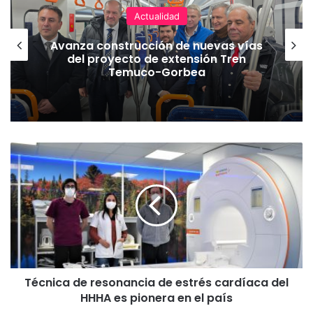
Actualidad
Avanza construcción de nuevas vías
del proyecto de extensión Tren
Temuco-Gorbea
T
é
c
n
i
c
a
d
e
Técnica de resonancia de estrés cardíaca del
r
HHHA es pionera en el país
e
s