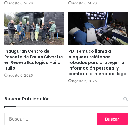
l
s
agosto 6, 2026
agosto 6, 2026
p
e
a
r
í
á
s
d
i
f
u
Inauguran Centro de
PDI Temuco llama a
n
Rescate de Fauna Silvestre
bloquear teléfonos
d
en Reseva Ecologica Huilo
robados para proteger la
i
Huilo
información personal y
d
combatir el mercado ilegal
agosto 6, 2026
a
agosto 6, 2026
p
o
r
Buscar Publicación
c
h
e
B
f
u
i
s
n