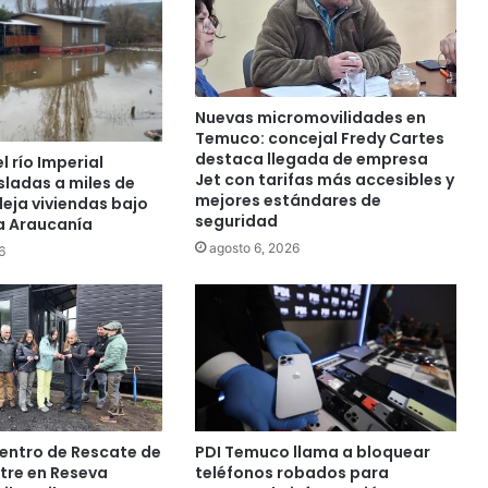
m
e
r
c
i
Nuevas micromovilidades en
o
Temuco: concejal Fredy Cartes
m
destaca llegada de empresa
 río Imperial
i
Jet con tarifas más accesibles y
sladas a miles de
mejores estándares de
n
eja viviendas bajo
seguridad
La Araucanía
o
r
agosto 6, 2026
6
i
s
t
a
m
a
r
c
entro de Rescate de
PDI Temuco llama a bloquear
a
stre en Reseva
teléfonos robados para
r