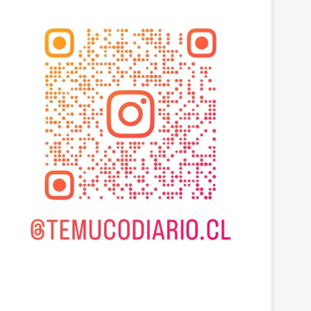
Actualidad
agosto 7, 2026
Heladas: reactivan campañ
congelamiento de medid
 2026
agosto 9, 2026
agosto 7, 2026
Dos adultos fallecen tras choque entre furgón y bus que llevaba juveniles de Deportes Temuco en La Araucanía
Avanza construcción de nuevas vías del proyecto de extensión Tren Temuco-Gorbea
Heladas: reactivan campaña por riesgo de congelamiento de medidores de agua