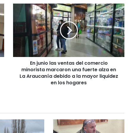
E
n
j
u
n
i
o
l
a
En junio las ventas del comercio
s
minorista marcaron una fuerte alza en
v
e
La Araucanía debido a la mayor liquidez
n
en los hogares
t
a
s
d
e
l
c
o