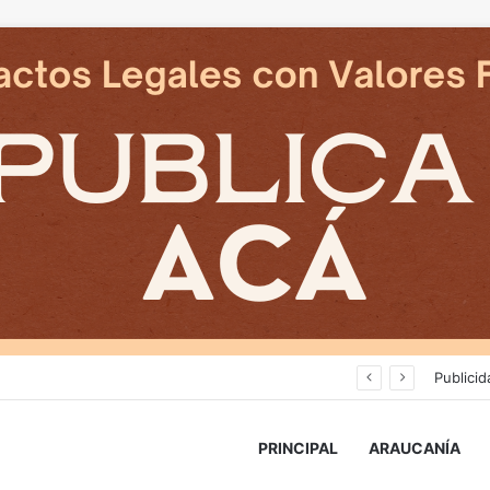
Avanza construcción de nuevas vías del proyecto de extensión Tren Temuco-Gorbea
Publicid
PRINCIPAL
ARAUCANÍA