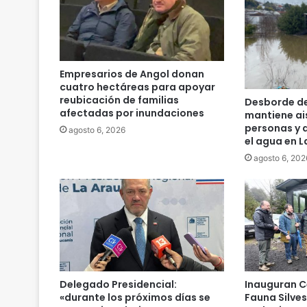
a
p
r
o
b
Empresarios de Angol donan
a
cuatro hectáreas para apoyar
c
reubicación de familias
Desborde del
i
afectadas por inundaciones
mantiene ai
ó
personas y d
agosto 6, 2026
el agua en 
n
d
agosto 6, 202
e
r
e
c
u
r
s
o
Delegado Presidencial:
Inauguran C
s
«durante los próximos días se
Fauna Silve
p