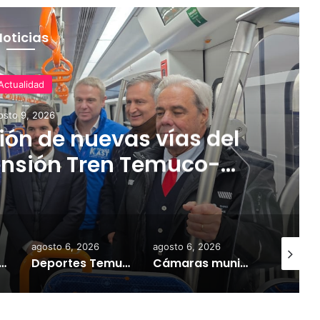
Noticias
Actualidad
osto 9, 2026
ón de nuevas vías del
ensión Tren Temuco-
orbea
agosto 6, 2026
agosto 6, 2026
agosto 9,
tivan campaña por riesgo de congelamiento de medidores de agua
Deportes Temuco termina relación contractual con Arturo Sanhueza tras derrota ante Copiapó
Cámaras municipales de Temuco detectaron la comercialización de tonelada y media de mercadería asiática ilegal