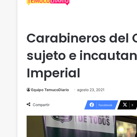
Actualidad
Araucanía
Policial
Carabineros del 
sujeto e incauta
Imperial
Equipo TemucoDiario
agosto 23, 2021
Compartir
Facebook
X