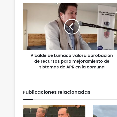
A
l
c
a
l
d
e
d
e
Alcalde de Lumaco valora aprobación
L
de recursos para mejoramiento de
u
m
sistemas de APR en la comuna
a
c
o
v
Publicaciones relacionadas
a
l
o
r
a