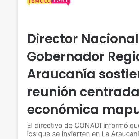
Actualidad
Conadi
Director Naciona
Gobernador Regio
Araucanía sosti
reunión centrada
económica map
El directivo de CONADI informó q
los que se invierten en La Araucan