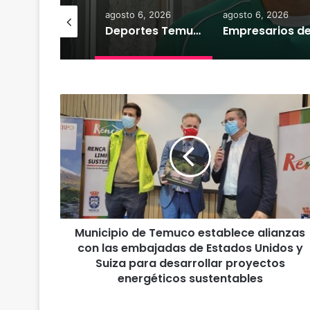
osto 7, 2026
agosto 6, 2026
agosto 6, 2026
Heladas: reactivan campaña por riesgo de congelamiento de medidores de agua
Deportes Temuco termina relación contractual con Arturo Sanhueza tras derrota ante Copiapó
M
u
n
i
c
i
p
i
o
Municipio de Temuco establece alianzas
d
con las embajadas de Estados Unidos y
e
T
Suiza para desarrollar proyectos
e
energéticos sustentables
m
u