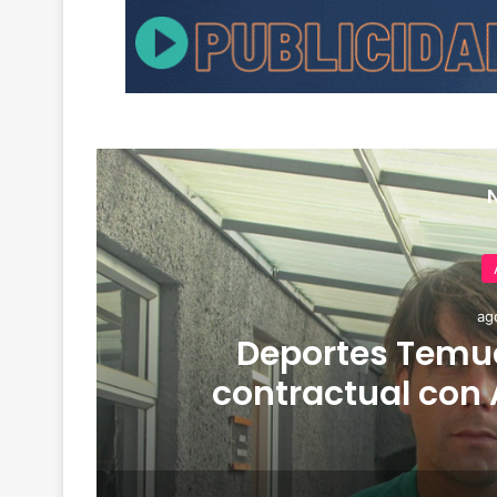
ag
de
Deportes Temuc
contractual con 
derrota 