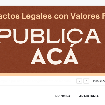
Deportes Temuco termina relación contractual con Arturo Sanhueza tras derrota ante Copiapó
Publicid
PRINCIPAL
ARAUCANÍA