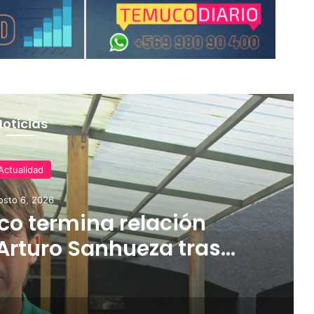
Noticias
Actualidad
osto 6, 2026
o termina relación
Arturo Sanhueza tras
ante Copiapó