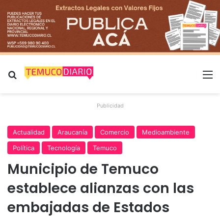
Buscar por
M
Publicidad
Actualidad
Araucanía
Comercio
Medioambiente
Política
Tecnología
Temuco
Municipio de Temuco
establece alianzas con las
embajadas de Estados