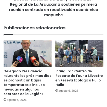
t
Regional de La Araucanía sostienen primera
c
u
i
reunión centrada en reactivación económica
d
o
mapuche
i
n
o
a
Publicaciones relacionadas
a
l
u
C
d
O
i
N
o
A
v
D
i
I
s
y
u
G
Delegado Presidencial:
Inauguran Centro de
a
o
«durante los próximos días
Rescate de Fauna Silvestre
l
b
se pronostican bajas
en Reseva Ecologica Huilo
e
temperaturas e incluso
Huilo
nevadas en algunos
r
agosto 6, 2026
sectores de la Región»
n
a
agosto 6, 2026
d