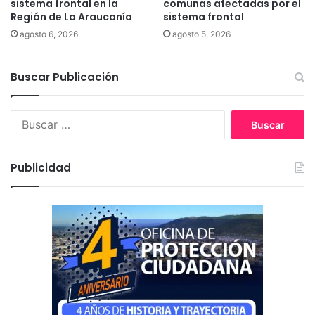
í
sistema frontal en la
comunas afectadas por el
Región de La Araucanía
sistema frontal
a
s
agosto 6, 2026
agosto 5, 2026
o
s
t
Buscar Publicación
i
e
B
n
u
e
s
n
c
p
Publicidad
a
r
r
i
:
m
e
r
a
r
e
u
n