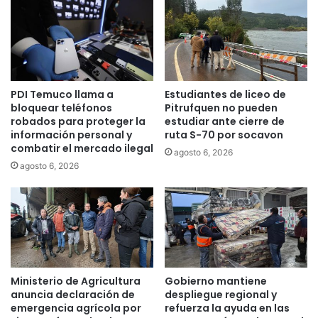
o
r
R
e
g
i
PDI Temuco llama a
Estudiantes de liceo de
o
bloquear teléfonos
Pitrufquen no pueden
n
robados para proteger la
estudiar ante cierre de
a
información personal y
ruta S-70 por socavon
l
combatir el mercado ilegal
agosto 6, 2026
d
agosto 6, 2026
e
L
a
A
r
a
u
c
Ministerio de Agricultura
Gobierno mantiene
a
anuncia declaración de
despliegue regional y
n
emergencia agrícola por
refuerza la ayuda en las