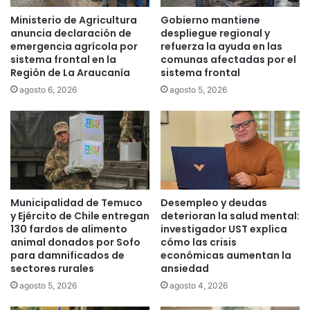
o
e
m
Ministerio de Agricultura
Gobierno mantiene
g
b
anuncia declaración de
despliegue regional y
a
r
emergencia agrícola por
refuerza la ayuda en las
n
sistema frontal en la
comunas afectadas por el
e
Región de La Araucanía
sistema frontal
1
p
4
o
agosto 6, 2026
agosto 5, 2026
0
r
0
h
á
o
r
m
b
i
o
c
l
i
Municipalidad de Temuco
Desempleo y deudas
e
d
y Ejército de Chile entregan
deterioran la salud mental:
s
i
130 fardos de alimento
investigador UST explica
n
o
animal donados por Sofo
cómo las crisis
a
f
para damnificados de
económicas aumentan la
t
r
sectores rurales
ansiedad
i
u
agosto 5, 2026
agosto 4, 2026
v
s
o
t