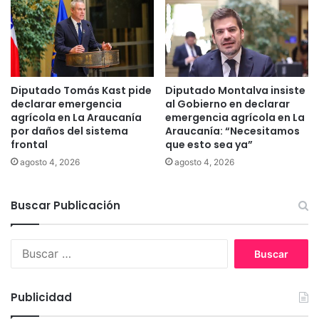
s
r
a
a
c
d
o
o
m
d
u
e
Diputado Tomás Kast pide
Diputado Montalva insiste
n
s
declarar emergencia
al Gobierno en declarar
i
u
agrícola en La Araucanía
emergencia agrícola en La
d
por daños del sistema
Araucanía: “Necesitamos
t
frontal
que esto sea ya”
a
í
d
o
agosto 4, 2026
agosto 4, 2026
e
s
d
Buscar Publicación
e
B
B
o
u
y
s
e
c
c
Publicidad
a
o