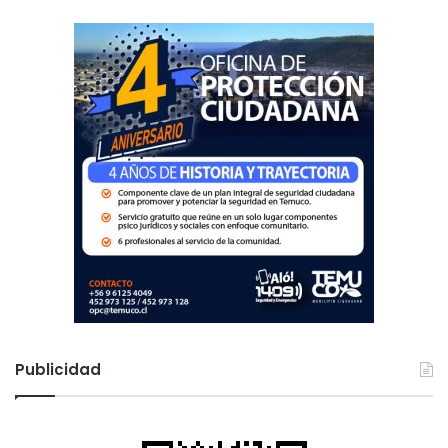
r
:
Publicidad