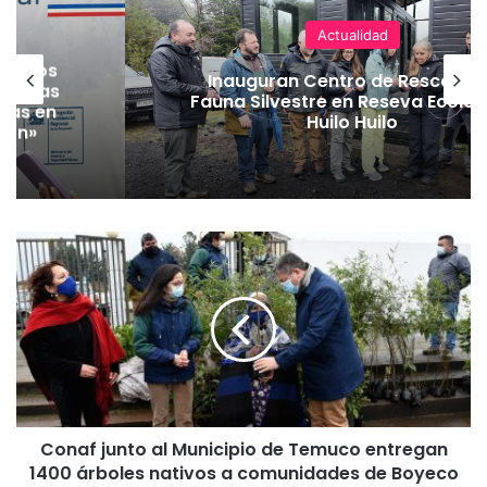
Actualidad
nte los
Inauguran Centro de Rescate 
n bajas
Fauna Silvestre en Reseva Ecolog
das en
Huilo Huilo
ión»
C
o
n
a
f
j
u
n
t
Conaf junto al Municipio de Temuco entregan
o
1400 árboles nativos a comunidades de Boyeco
a