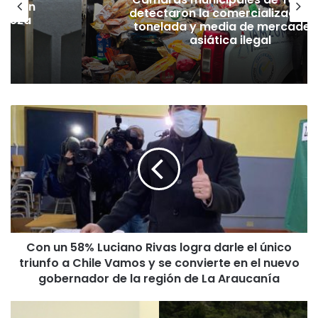
Cámaras municipales de Temu
lación
detectaron la comercialización
hueza
tonelada y media de mercader
pó
asiática ilegal
C
o
n
u
n
5
8
%
L
Con un 58% Luciano Rivas logra darle el único
u
triunfo a Chile Vamos y se convierte en el nuevo
c
i
gobernador de la región de La Araucanía
a
n
C