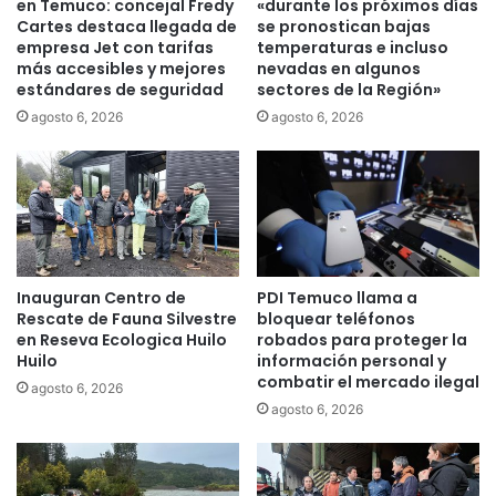
en Temuco: concejal Fredy
«durante los próximos días
o
n
Cartes destaca llegada de
se pronostican bajas
t
empresa Jet con tarifas
temperaturas e incluso
a
r
más accesibles y mejores
nevadas en algunos
d
estándares de seguridad
sectores de la Región»
i
o
u
r
agosto 6, 2026
agosto 6, 2026
n
R
f
i
o
v
a
a
C
s
h
a
i
r
Inauguran Centro de
PDI Temuco llama a
l
e
Rescate de Fauna Silvestre
bloquear teléfonos
e
c
en Reseva Ecologica Huilo
robados para proteger la
V
h
Huilo
información personal y
a
a
combatir el mercado ilegal
agosto 6, 2026
m
z
agosto 6, 2026
o
a
s
r
y
C
s
e