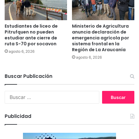
e
n
c
t
o
r
n
a
Estudiantes de liceo de
Ministerio de Agricultura
v
l
Pitrufquen no pueden
anuncia declaración de
i
s
estudiar ante cierre de
emergencia agrícola por
e
ruta S-70 por socavon
sistema frontal en la
o
r
Región de La Araucanía
b
agosto 6, 2026
t
r
agosto 6, 2026
e
e
e
e
n
Buscar Publicación
l
e
T
l
r
B
n
u
u
u
f
s
e
u
c
v
l
Publicidad
a
o
T
r
g
r
:
o
u