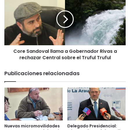
o
o
R
r
i
e
v
S
a
a
s
n
l
d
o
o
g
Core Sandoval llama a Gobernador Rivas a
v
r
rechazar Central sobre el Truful Truful
a
a
l
d
l
Publicaciones relacionadas
a
l
r
a
l
m
e
a
e
a
l
G
ú
o
n
b
i
e
Nuevas micromovilidades
Delegado Presidencial:
c
r