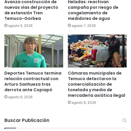
Avanza construcción de
Heladas: reactivan
d
s
nuevas vías del proyecto
campaña por riesgo de
o
i
de extensión Tren
congelamiento de
a
c
Temuco-Gorbea
medidores de agua
l
o
agosto 9, 2026
agosto 7, 2026
p
"
a
A
t
r
r
g
i
e
m
n
o
t
n
i
Deportes Temuco termina
Cámaras municipales de
i
n
relación contractual con
Temuco detectaron la
o
a
Arturo Sanhueza tras
comercialización de
a
v
derrota ante Copiapó
tonelada y media de
r
/
mercadería asiática ilegal
agosto 6, 2026
q
s
agosto 6, 2026
u
C
i
h
t
i
Buscar Publicación
e
l
c