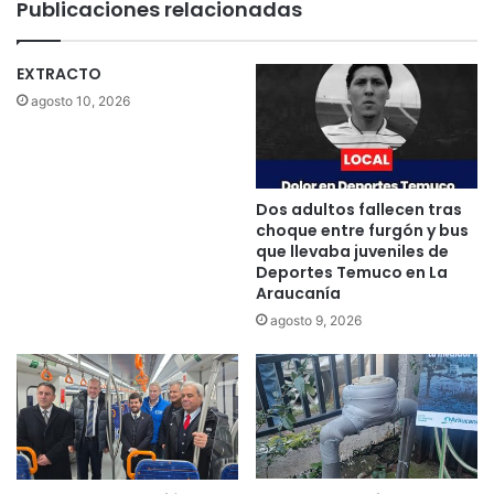
Publicaciones relacionadas
c
a
o
s
”
i
EXTRACTO
c
l
agosto 10, 2026
o
2
n
1
d
"
e
N
n
a
Dos adultos fallecen tras
a
c
choque entre furgón y bus
n
e
que llevaba juveniles de
u
Deportes Temuco en La
u
e
Araucanía
n
v
n
agosto 9, 2026
o
u
a
e
t
v
e
o
n
C
t
l
a
á