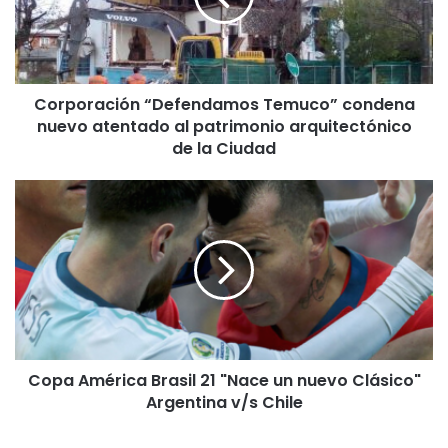
r
a
c
i
Corporación “Defendamos Temuco” condena
ó
nuevo atentado al patrimonio arquitectónico
n
“
de la Ciudad
D
e
C
f
o
e
p
n
a
d
A
a
m
m
é
o
r
s
i
T
Copa América Brasil 21 "Nace un nuevo Clásico"
c
e
Argentina v/s Chile
a
m
B
u
r