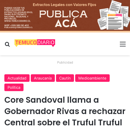
Buscar por
M
Publicidad
Actualidad
Araucanía
Cautín
Medioambiente
Política
Core Sandoval llama a
Gobernador Rivas a rechazar
Central sobre el Truful Truful