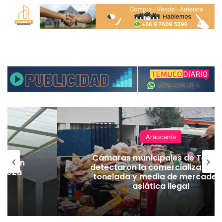
Araucanía
Cámaras municipales de Temu
lación
detectaron la comercialización
hueza
tonelada y media de mercader
pó
asiática ilegal