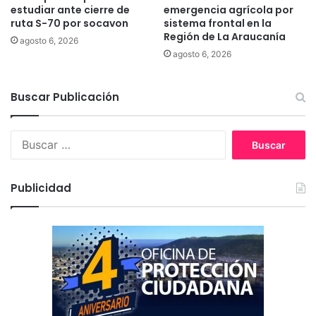
i
a
estudiar ante cierre de
emergencia agrícola por
c
A
ruta S-70 por socavon
sistema frontal en la
i
Región de La Araucanía
r
agosto 6, 2026
p
a
agosto 6, 2026
i
u
o
c
a
Buscar Publicación
a
n
n
u
í
B
e
a
u
v
p
s
a
o
c
a
r
Publicidad
a
d
e
r
m
v
:
i
e
n
n
i
t
s
o
t
m
r
e