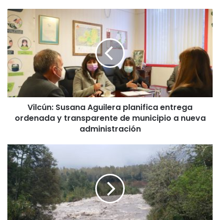
V
i
l
c
ú
n
:
S
u
Vilcún: Susana Aguilera planifica entrega
s
ordenada y transparente de municipio a nueva
a
n
administración
a
A
S
g
e
u
a
i
c
l
t
e
u
r
a