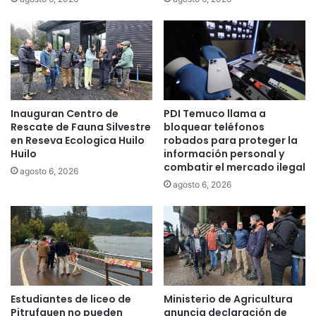
a
e
d
n
a
t
y
i
t
v
r
a
a
p
Inauguran Centro de
PDI Temuco llama a
n
a
Rescate de Fauna Silvestre
bloquear teléfonos
s
r
en Reseva Ecologica Huilo
robados para proteger la
p
a
Huilo
información personal y
a
l
combatir el mercado ilegal
agosto 6, 2026
r
a
agosto 6, 2026
e
R
n
e
t
g
e
i
d
ó
e
n
m
d
u
e
Estudiantes de liceo de
Ministerio de Agricultura
n
L
Pitrufquen no pueden
anuncia declaración de