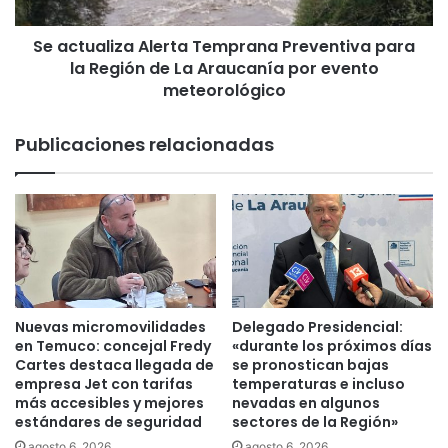
a
l
p
i
l
Se actualiza Alerta Temprana Preventiva para
z
a
la Región de La Araucanía por evento
a
n
A
meteorológico
i
l
f
e
Publicaciones relacionadas
i
r
c
t
a
a
e
T
n
e
t
m
r
p
e
r
g
a
Nuevas micromovilidades
Delegado Presidencial:
a
n
en Temuco: concejal Fredy
«durante los próximos días
o
a
Cartes destaca llegada de
se pronostican bajas
r
P
empresa Jet con tarifas
temperaturas e incluso
d
más accesibles y mejores
nevadas en algunos
r
estándares de seguridad
sectores de la Región»
e
e
n
v
agosto 6, 2026
agosto 6, 2026