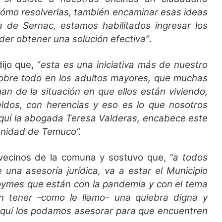
ómo resolverlas, también encaminar esas ideas
a de Sernac, estamos habilitados ingresar los
der obtener una solución efectiva”
.
ijo que, “
esta es una iniciativa más de nuestro
sobre todo en los adultos mayores, que muchas
n de la situación en que ellos están viviendo,
dos, con herencias y eso es lo que nosotros
aquí la abogada Teresa Valderas, encabece este
munidad de Temuco”.
s vecinos de la comuna y sostuvo que,
“a todos
una asesoría jurídica, va a estar el Municipio
 pymes que están con la pandemia y con el tema
n tener –como le llamo- una quiebra digna y
aquí los podamos asesorar para que encuentren