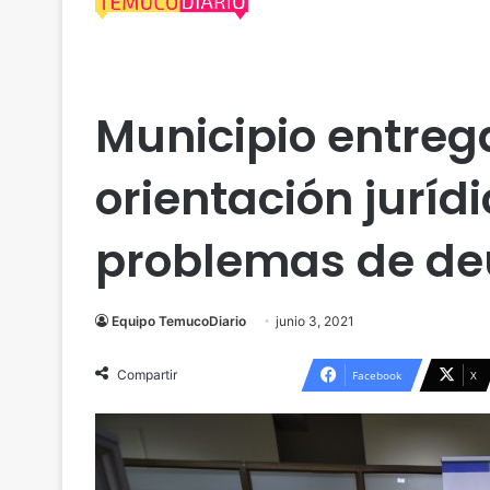
Actualidad
Política
Temuco
Municipio entreg
orientación juríd
problemas de d
Equipo TemucoDiario
junio 3, 2021
Compartir
Facebook
X