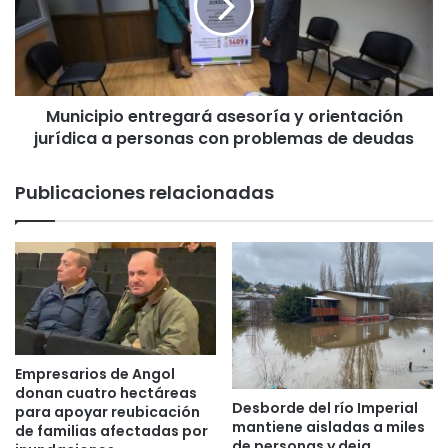
m
c
a
i
r
p
i
i
l
o
l
Municipio entregará asesoría y orientación
e
a
jurídica a personas con problemas de deudas
n
p
t
a
r
Publicaciones relacionadas
r
e
a
g
l
a
a
r
c
á
o
a
m
s
u
e
n
s
Empresarios de Angol
a
o
donan cuatro hectáreas
Desborde del río Imperial
d
r
para apoyar reubicación
mantiene aisladas a miles
e
de familias afectadas por
í
de personas y deja