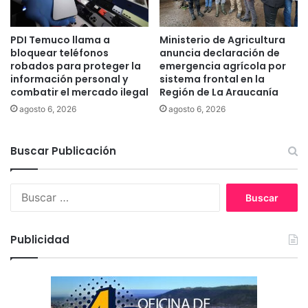
o
p
e
PDI Temuco llama a
Ministerio de Agricultura
r
bloquear teléfonos
anuncia declaración de
s
robados para proteger la
emergencia agrícola por
o
información personal y
sistema frontal en la
n
combatir el mercado ilegal
Región de La Araucanía
a
agosto 6, 2026
agosto 6, 2026
s
c
o
Buscar Publicación
n
p
r
B
o
u
b
s
l
c
Publicidad
e
a
m
r
a
:
s
d