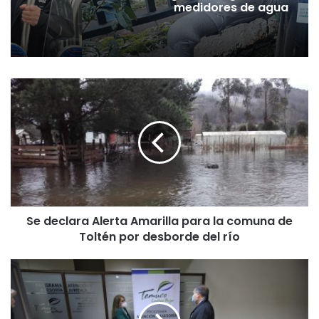
medidores de agua
S
e
d
e
c
l
a
r
a
Se declara Alerta Amarilla para la comuna de
A
Toltén por desborde del río
l
e
r
M
t
u
a
n
A
i