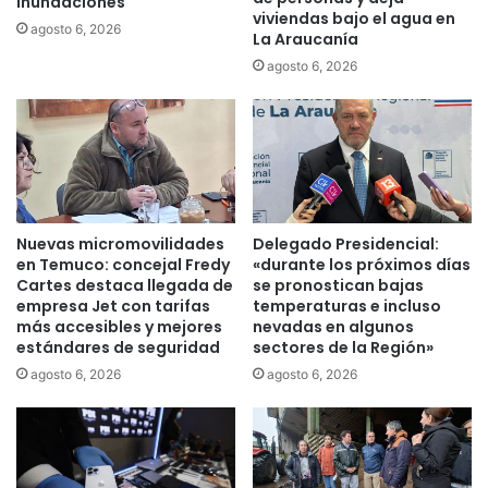
inundaciones
T
a
viviendas bajo el agua en
o
y
agosto 6, 2026
La Araucanía
l
o
agosto 6, 2026
t
r
é
i
n
e
p
n
o
t
r
a
d
c
e
i
Nuevas micromovilidades
Delegado Presidencial:
s
ó
en Temuco: concejal Fredy
«durante los próximos días
b
n
Cartes destaca llegada de
se pronostican bajas
o
j
empresa Jet con tarifas
temperaturas e incluso
r
u
más accesibles y mejores
nevadas en algunos
d
estándares de seguridad
sectores de la Región»
r
e
í
agosto 6, 2026
agosto 6, 2026
d
d
e
i
l
c
r
a
í
a