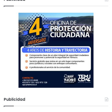
a
r
:
Publicidad