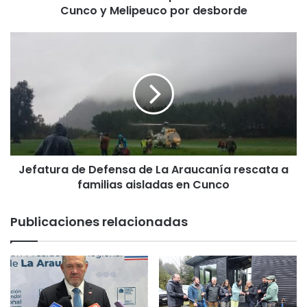
Cunco y Melipeuco por desborde
l
e
r
J
t
e
a
f
A
a
m
t
a
u
r
r
i
a
l
d
l
Jefatura de Defensa de La Araucanía rescata a
e
a
familias aisladas en Cunco
D
p
e
a
f
Publicaciones relacionadas
r
e
a
n
l
s
a
a
s
d
c
e