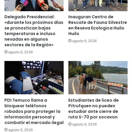
o
L
m
a
u
A
Delegado Presidencial:
Inauguran Centro de
n
r
«durante los próximos días
Rescate de Fauna Silvestre
a
a
se pronostican bajas
en Reseva Ecologica Huilo
s
temperaturas e incluso
Huilo
u
nevadas en algunos
d
c
agosto 6, 2026
sectores de la Región»
e
a
C
n
agosto 6, 2026
u
í
n
a
c
r
o
e
y
s
M
c
e
a
PDI Temuco llama a
Estudiantes de liceo de
l
t
bloquear teléfonos
Pitrufquen no pueden
i
a
robados para proteger la
estudiar ante cierre de
p
a
información personal y
ruta S-70 por socavon
e
f
combatir el mercado ilegal
agosto 6, 2026
u
a
agosto 6, 2026
c