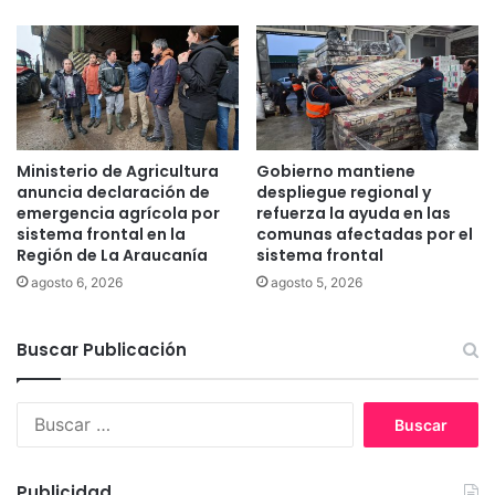
m
o
i
p
l
o
i
r
a
d
s
e
a
s
i
Ministerio de Agricultura
Gobierno mantiene
b
s
anuncia declaración de
despliegue regional y
o
l
emergencia agrícola por
refuerza la ayuda en las
r
sistema frontal en la
comunas afectadas por el
a
Región de La Araucanía
sistema frontal
d
d
e
a
agosto 6, 2026
agosto 5, 2026
s
e
Buscar Publicación
n
C
u
B
n
u
c
s
o
c
Publicidad