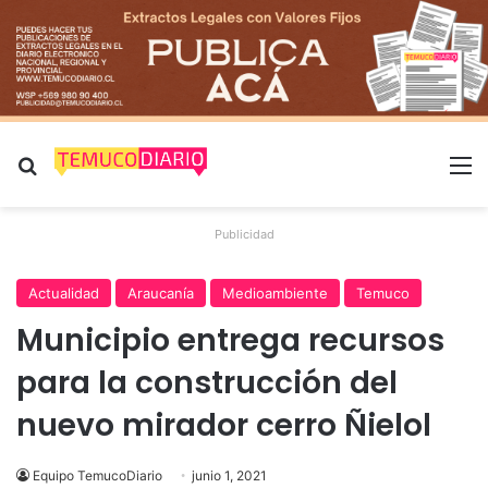
Buscar por
M
Publicidad
Actualidad
Araucanía
Medioambiente
Temuco
Municipio entrega recursos
para la construcción del
nuevo mirador cerro Ñielol
Equipo TemucoDiario
junio 1, 2021