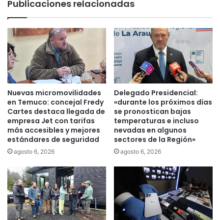
Publicaciones relacionadas
l
o
e
n
c
a
c
c
i
o
o
n
n
o
e
c
s
e
Nuevas micromovilidades
Delegado Presidencial:
d
r
en Temuco: concejal Fredy
«durante los próximos días
e
l
Cartes destaca llegada de
se pronostican bajas
l
o
empresa Jet con tarifas
temperaturas e incluso
1
más accesibles y mejores
nevadas en algunos
s
5
estándares de seguridad
sectores de la Región»
ú
y
l
agosto 6, 2026
agosto 6, 2026
1
t
6
i
d
m
e
o
m
s
a
d