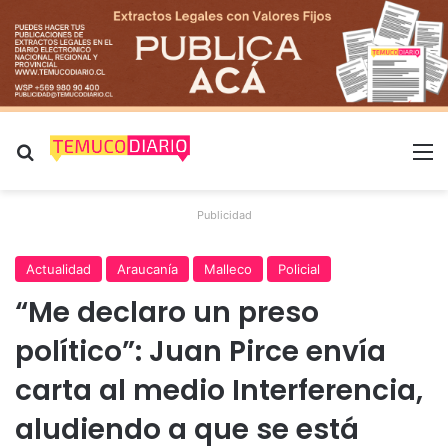
Buscar por
M
Publicidad
Actualidad
Araucanía
Malleco
Policial
“Me declaro un preso
político”: Juan Pirce envía
carta al medio Interferencia,
aludiendo a que se está