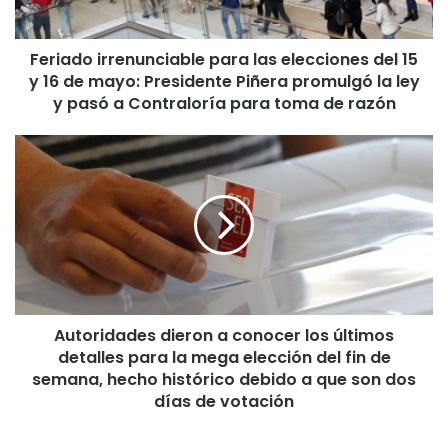
i
r
Feriado irrenunciable para las elecciones del 15
r
y 16 de mayo: Presidente Piñera promulgó la ley
e
n
y pasó a Contraloría para toma de razón
u
n
A
c
u
i
t
a
o
b
r
l
i
e
d
p
a
a
d
r
Autoridades dieron a conocer los últimos
e
a
detalles para la mega elección del fin de
s
l
d
semana, hecho histórico debido a que son dos
a
i
días de votación
s
e
e
r