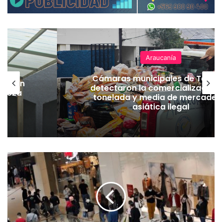
Araucanía
Cámaras municipales de Temu
lación
detectaron la comercialización
hueza
tonelada y media de mercader
pó
asiática ilegal
F
e
r
i
a
d
o