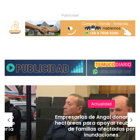
Publicidad
Actualidad
emuco
Empresarios de Angol donan cua
ión de
hectáreas para apoyar reubicac
dería
de familias afectadas por
inundaciones