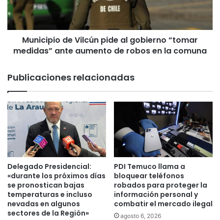
a
p
s
i
c
o
a
Municipio de Vilcún pide al gobierno “tomar
d
e
medidas” ante aumento de robos en la comuna
e
r
V
e
i
Publicaciones relacionadas
n
l
s
c
u
ú
a
n
u
p
t
i
o
d
a
e
l
a
Delegado Presidencial:
PDI Temuco llama a
a
l
«durante los próximos días
bloquear teléfonos
s
g
se pronostican bajas
robados para proteger la
a
temperaturas e incluso
información personal y
o
nevadas en algunos
combatir el mercado ilegal
g
b
sectores de la Región»
u
i
agosto 6, 2026