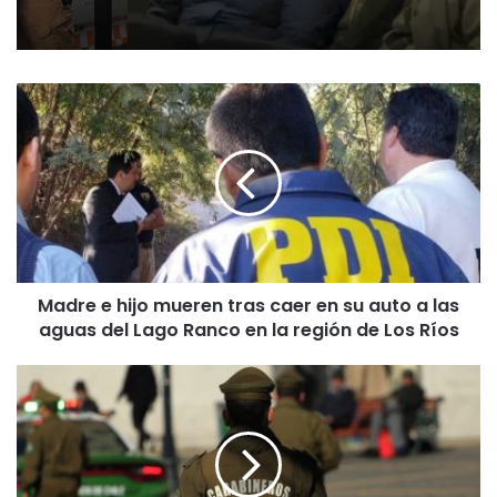
M
a
d
r
e
e
h
i
j
Madre e hijo mueren tras caer en su auto a las
o
aguas del Lago Ranco en la región de Los Ríos
m
u
e
M
r
u
e
n
n
i
t
c
r
i