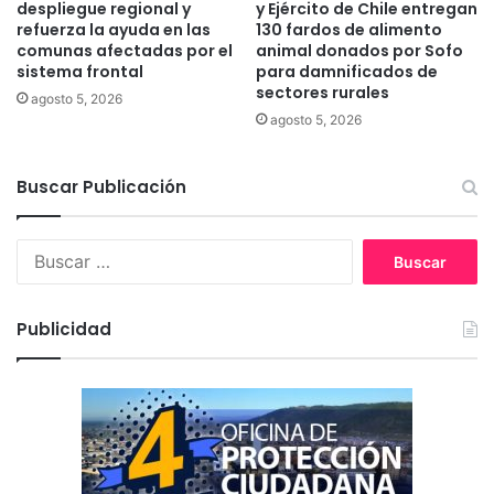
i
e
despliegue regional y
y Ejército de Chile entregan
ó
a
refuerza la ayuda en las
130 fardos de alimento
n
comunas afectadas por el
animal donados por Sofo
u
sistema frontal
para damnificados de
d
m
sectores rurales
e
e
agosto 5, 2026
L
n
agosto 5, 2026
o
t
s
o
Buscar Publicación
R
d
í
e
o
r
B
s
o
u
b
s
o
c
Publicidad
s
a
e
r
n
:
l
a
c
o
m