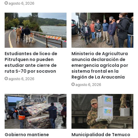
a
e
agosto 6, 2026
s
r
d
n
e
o
l
“
L
t
a
o
g
m
Estudiantes de liceo de
Ministerio de Agricultura
o
a
Pitrufquen no pueden
anuncia declaración de
R
r
estudiar ante cierre de
emergencia agrícola por
a
m
ruta S-70 por socavon
sistema frontal en la
n
e
Región de La Araucanía
agosto 6, 2026
c
d
agosto 6, 2026
o
i
e
d
n
a
l
s
a
”
r
a
e
n
g
t
Gobierno mantiene
Municipalidad de Temuco