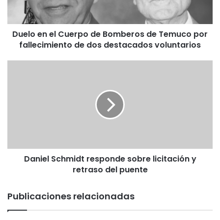
n
e
l
Duelo en el Cuerpo de Bomberos de Temuco por
C
fallecimiento de dos destacados voluntarios
u
e
r
D
p
a
o
n
d
i
e
e
B
l
o
S
m
c
b
h
e
Daniel Schmidt responde sobre licitación y
m
r
retraso del puente
i
o
d
s
t
Publicaciones relacionadas
d
r
e
e
T
s