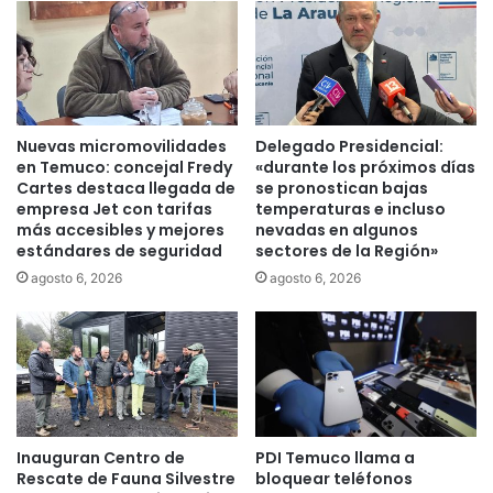
e
p
m
o
u
n
c
d
o
e
p
s
Nuevas micromovilidades
Delegado Presidencial:
o
o
en Temuco: concejal Fredy
«durante los próximos días
r
b
Cartes destaca llegada de
se pronostican bajas
f
empresa Jet con tarifas
temperaturas e incluso
r
más accesibles y mejores
nevadas en algunos
a
e
estándares de seguridad
sectores de la Región»
l
l
l
i
agosto 6, 2026
agosto 6, 2026
e
c
c
i
i
t
m
a
i
c
e
i
n
ó
Inauguran Centro de
PDI Temuco llama a
t
n
Rescate de Fauna Silvestre
bloquear teléfonos
o
y