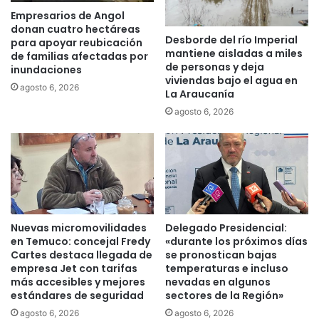
e
u
Empresarios de Angol
l
t
donan cuatro hectáreas
s
Desborde del río Imperial
a
para apoyar reubicación
mantiene aisladas a miles
e
de familias afectadas por
d
de personas y deja
c
inundaciones
a
viviendas bajo el agua en
t
s
agosto 6, 2026
La Araucanía
o
a
agosto 6, 2026
r
p
d
r
o
o
n
b
d
ó
e
e
h
l
a
a
Nuevas micromovilidades
Delegado Presidencial:
b
p
en Temuco: concejal Fredy
«durante los próximos días
r
l
Cartes destaca llegada de
se pronostican bajas
í
a
empresa Jet con tarifas
temperaturas e incluso
a
z
más accesibles y mejores
nevadas en algunos
o
estándares de seguridad
sectores de la Región»
a
c
m
agosto 6, 2026
agosto 6, 2026