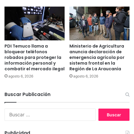
u
i
r
e
r
n
i
t
d
o
o
d
a
e
t
PDI Temuco llama a
Ministerio de Agricultura
l
bloquear teléfonos
anuncia declaración de
a
a
robados para proteger la
emergencia agrícola por
q
s
información personal y
sistema frontal en la
u
e
combatir el mercado ilegal
Región de La Araucanía
e
l
agosto 6, 2026
agosto 6, 2026
i
e
n
c
c
c
Buscar Publicación
e
i
n
o
d
n
B
i
e
u
a
s
s
r
d
c
Publicidad
i