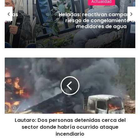
Actualidad
Act
eactivan campaña por
Deportes Temuco
e congelamiento de
contractual co
dores de agua
tras derrot
L
a
u
t
a
r
o
:
D
Lautaro: Dos personas detenidas cerca del
o
sector donde habría ocurrido ataque
s
p
incendiario
e