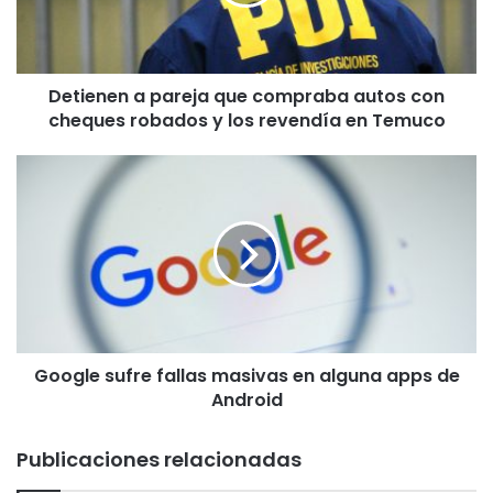
n
e
n
a
Detienen a pareja que compraba autos con
p
cheques robados y los revendía en Temuco
a
r
e
G
j
o
a
o
q
g
u
l
e
e
c
s
o
u
m
f
p
Google sufre fallas masivas en alguna apps de
r
r
Android
e
a
f
b
a
Publicaciones relacionadas
a
l
a
l