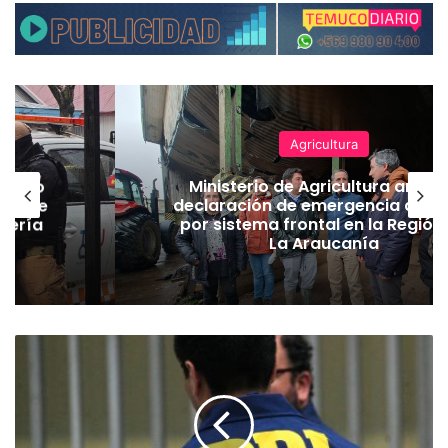
Agricultura
emuco
Ministerio de Agricultura anunc
ión de
declaración de emergencia agrí
dería
por sistema frontal en la Región
La Araucanía
D
e
t
i
e