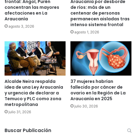
frontal: Angol, Purén
Araucanía por desborde
y
d
concentran las mayores
de ríos: más de un
l
e
afectaciones en La
centenar de personas
o
A
Araucanía
permanecen aisladas tras
s
n
intenso sistema frontal
agosto 3, 2026
r
d
agosto 1, 2026
e
r
v
o
e
i
n
d
d
í
a
e
Alcalde Neira respalda
37 mujeres habrían
n
idea de una Ley Araucanía
fallecido por cáncer de
T
y urgencia de declarar a
ovario en la Región de La
Temuco y PLC como zona
Araucanía en 2025
e
metropolitana
m
julio 30, 2026
u
julio 31, 2026
c
o
Buscar Publicación