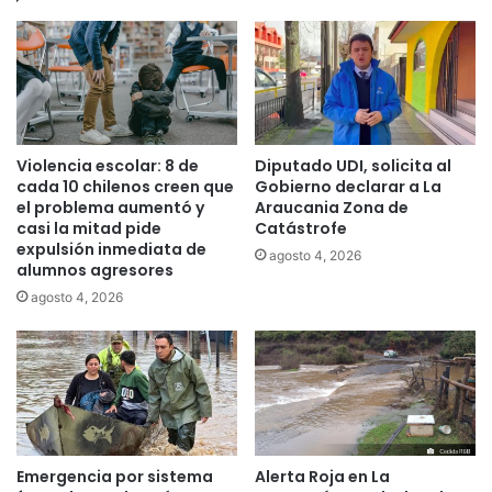
u
a
t
s
o
m
s
a
c
s
o
i
n
v
Violencia escolar: 8 de
Diputado UDI, solicita al
c
a
cada 10 chilenos creen que
Gobierno declarar a La
h
s
el problema aumentó y
Araucania Zona de
e
casi la mitad pide
Catástrofe
e
expulsión inmediata de
q
n
agosto 4, 2026
alumnos agresores
u
a
e
l
agosto 4, 2026
s
g
r
u
o
n
b
a
a
a
d
p
o
p
Emergencia por sistema
Alerta Roja en La
s
s