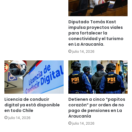
r
r
v
i
e
n
Diputado Tomás Kast
n
g
impulsa proyectos viales
c
i
para fortalecer la
i
r
conectividad y el turismo
ó
l
en La Araucanía.
n
a
julio 14, 2026
d
c
e
u
c
a
a
r
u
e
c
n
e
t
e
e
Licencia de conducir
Detienen a cinco “papitos
n
n
digital ya está disponible
corazón” por orden de no
e
a
en todo Chile
pago de pensiones en La
l
Araucanía
d
julio 14, 2026
C
e
julio 14, 2026
a
l