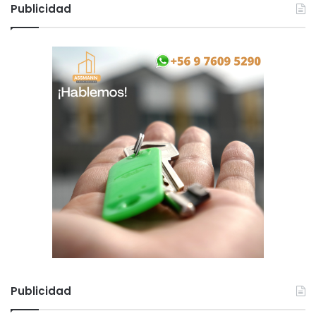
n
Publicidad
í
a
Publicidad