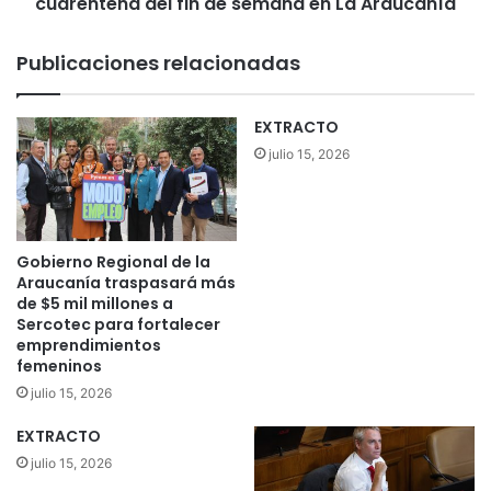
cuarentena del fin de semana en La Araucanía
s
a
f
D
u
Publicaciones relacionadas
G
e
A
r
y
o
EXTRACTO
M
n
julio 15, 2026
u
d
n
e
i
t
c
e
i
n
Gobierno Regional de la
p
i
Araucanía traspasará más
i
d
de $5 mil millones a
o
Sercotec para fortalecer
a
emprendimientos
p
s
femeninos
o
p
r
o
julio 15, 2026
i
r
EXTRACTO
n
i
t
n
julio 15, 2026
e
f