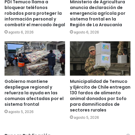
PDI Temuco llama a
Ministerio de Agricultura
o
d
bloquear teléfonos
anuncia declaración de
n
e
robados para proteger la
emergencia agrícola por
t
n
información personal y
sistema frontal en la
i
c
combatir el mercado ilegal
Región de La Araucanía
n
i
agosto 6, 2026
agosto 6, 2026
ú
a
a
d
l
e
a
l
b
a
ú
A
s
r
q
a
Gobierno mantiene
Municipalidad de Temuco
u
u
despliegue regional y
y Ejército de Chile entregan
e
c
refuerza la ayuda en las
130 fardos de alimento
d
comunas afectadas por el
animal donados por Sofo
a
a
sistema frontal
para damnificados de
n
sectores rurales
d
í
agosto 5, 2026
e
a
agosto 5, 2026
T
o