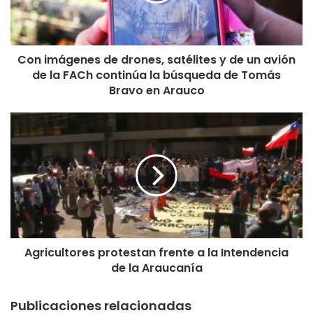
á
g
e
n
Con imágenes de drones, satélites y de un avión
e
de la FACh continúa la búsqueda de Tomás
s
d
Bravo en Arauco
e
d
A
r
g
o
r
n
i
e
c
s
u
,
l
s
t
a
o
t
Agricultores protestan frente a la Intendencia
r
é
de la Araucanía
e
l
s
i
p
Publicaciones relacionadas
t
r