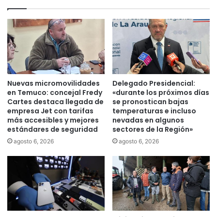
e
o
s
t
y
e
d
s
e
t
u
a
n
n
a
f
Nuevas micromovilidades
Delegado Presidencial:
v
r
en Temuco: concejal Fredy
«durante los próximos días
i
e
Cartes destaca llegada de
se pronostican bajas
ó
empresa Jet con tarifas
temperaturas e incluso
n
n
más accesibles y mejores
nevadas en algunos
t
estándares de seguridad
sectores de la Región»
d
e
e
a
agosto 6, 2026
agosto 6, 2026
l
l
a
a
F
I
A
n
C
t
h
e
c
n