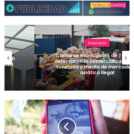
Araucanía
Cámaras municipales de Temu
lación
detectaron la comercialización
hueza
tonelada y media de mercader
pó
asiática ilegal
C
o
n
i
m