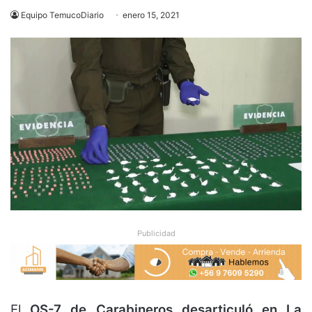
Equipo TemucoDiario
enero 15, 2021
Publicidad
El
OS-7 de Carabineros
desarticuló en La