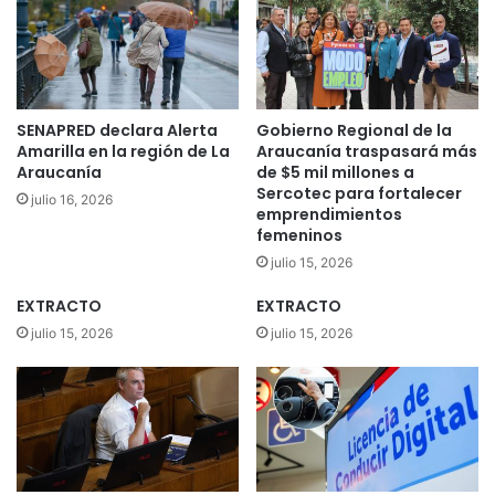
e
c
s
u
c
r
l
s
a
o
r
p
SENAPRED declara Alerta
Gobierno Regional de la
e
o
Amarilla en la región de La
Araucanía traspasará más
c
r
Araucanía
de $5 mil millones a
e
Sercotec para fortalecer
n
julio 16, 2026
r
emprendimientos
i
femeninos
o
ñ
r
a
julio 15, 2026
i
d
EXTRACTO
EXTRACTO
g
e
e
s
julio 15, 2026
julio 15, 2026
n
i
d
e
e
t
l
e
a
a
u
ñ
d
o