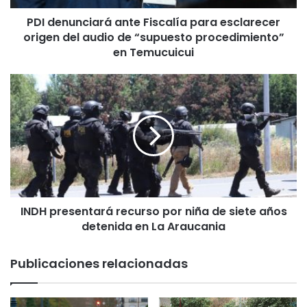
c
PDI denunciará ante Fiscalía para esclarecer
i
origen del audio de “supuesto procedimiento”
a
r
en Temucuicui
á
a
I
n
N
t
D
e
H
F
p
i
r
s
e
c
s
a
e
l
INDH presentará recurso por niña de siete años
n
í
detenida en La Araucania
t
a
a
p
r
Publicaciones relacionadas
a
á
r
r
a
e