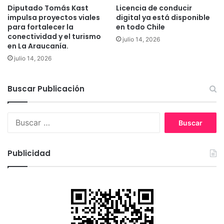
Diputado Tomás Kast
Licencia de conducir
i
s
impulsa proyectos viales
digital ya está disponible
o
d
para fortalecer la
en todo Chile
d
e
conectividad y el turismo
julio 14, 2026
e
t
en La Araucanía.
“
e
julio 14, 2026
s
n
u
i
p
d
Buscar Publicación
u
a
e
e
s
n
B
t
L
u
o
a
s
p
A
c
Publicidad
r
r
a
o
a
r
c
u
:
e
c
d
a
i
n
m
i