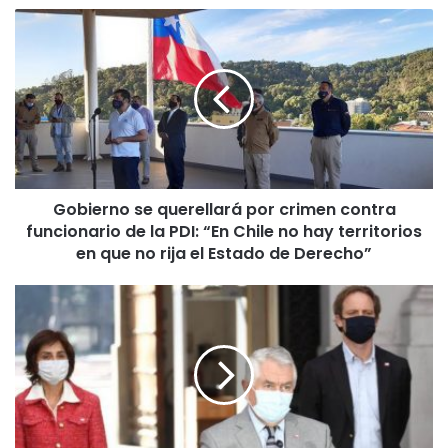
G
o
b
i
e
r
n
o
s
Gobierno se querellará por crimen contra
e
funcionario de la PDI: “En Chile no hay territorios
q
u
en que no rija el Estado de Derecho”
e
r
E
e
n
l
r
l
i
a
q
r
u
á
e
p
P