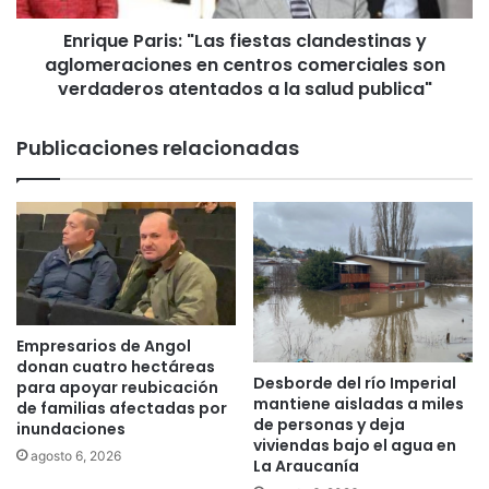
o
a
r
Enrique Paris: "Las fiestas clandestinas y
r
c
aglomeraciones en centros comerciales son
i
r
s
verdaderos atentados a la salud publica"
i
:
m
"
Publicaciones relacionadas
e
L
n
a
c
s
o
f
n
i
t
e
r
s
a
t
f
a
Empresarios de Angol
u
s
donan cuatro hectáreas
n
Desborde del río Imperial
c
para apoyar reubicación
mantiene aisladas a miles
c
l
de familias afectadas por
de personas y deja
i
inundaciones
a
viviendas bajo el agua en
o
n
agosto 6, 2026
La Araucanía
n
d