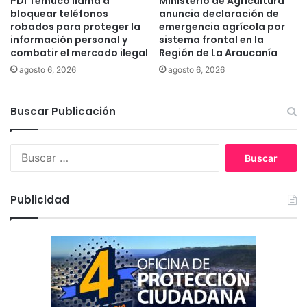
PDI Temuco llama a
Ministerio de Agricultura
s
bloquear teléfonos
anuncia declaración de
h
e
robados para proteger la
emergencia agrícola por
a
n
información personal y
sistema frontal en la
y
c
combatir el mercado ilegal
Región de La Araucanía
t
e
agosto 6, 2026
agosto 6, 2026
e
n
r
t
r
r
Buscar Publicación
i
o
t
s
o
c
B
r
o
u
i
m
s
o
e
c
Publicidad
s
r
a
e
c
r
n
i
:
q
a
u
l
e
e
n
s
o
s