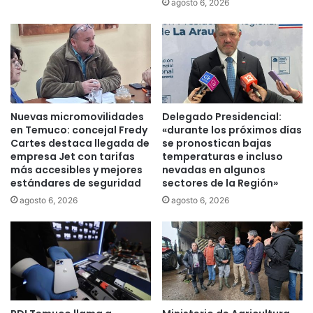
agosto 6, 2026
a
e
r
s
i
t
o
i
d
n
e
a
l
s
a
y
Nuevas micromovilidades
Delegado Presidencial:
P
a
en Temuco: concejal Fredy
«durante los próximos días
D
g
Cartes destaca llegada de
se pronostican bajas
I
l
empresa Jet con tarifas
temperaturas e incluso
:
o
más accesibles y mejores
nevadas en algunos
“
estándares de seguridad
sectores de la Región»
m
E
e
agosto 6, 2026
agosto 6, 2026
n
r
C
a
h
c
i
i
l
o
e
n
n
e
o