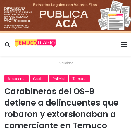
Buscar por
M
Publicidad
Araucanía
Cautín
Policial
Temuco
Carabineros del OS-9
detiene a delincuentes que
robaron y extorsionaban a
comerciante en Temuco