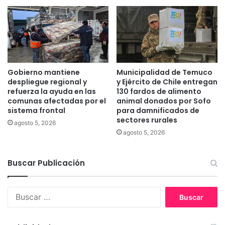
r
m
o
u
s
c
c
o
o
y
p
P
í
a
Gobierno mantiene
Municipalidad de Temuco
a
d
despliegue regional y
y Ejército de Chile entregan
c
r
refuerza la ayuda en las
130 fardos de alimento
o
comunas afectadas por el
animal donados por Sofo
e
n
sistema frontal
para damnificados de
L
sectores rurales
e
a
agosto 5, 2026
q
s
agosto 5, 2026
u
C
i
a
Buscar Publicación
p
s
o
a
s
s
B
d
u
e
s
ú
c