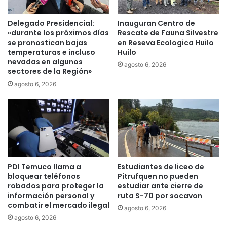
n
p
c
o
Delegado Presidencial:
Inauguran Centro de
o
d
«durante los próximos días
Rescate de Fauna Silvestre
r
r
se pronostican bajas
en Reseva Ecologica Huilo
p
temperaturas e incluso
Huilo
í
o
nevadas en algunos
a
agosto 6, 2026
sectores de la Región»
r
c
a
o
agosto 6, 2026
c
m
i
e
r
n
u
z
g
a
í
r
a
e
PDI Temuco llama a
Estudiantes de liceo de
s
n
bloquear teléfonos
Pitrufquen no pueden
d
t
robados para proteger la
estudiar ante cierre de
e
r
información personal y
ruta S-70 por socavon
a
e
combatir el mercado ilegal
agosto 6, 2026
r
T
agosto 6, 2026
t
e