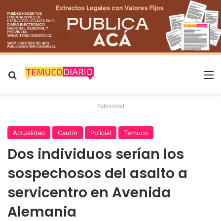
Buscar por
M
Publicidad
Actualidad
Cautín
Policial
Temuco
Dos individuos serían los
sospechosos del asalto a
servicentro en Avenida
Alemania