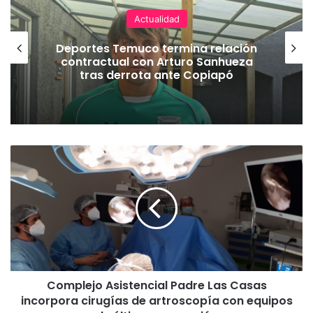
Actualidad
Deportes Temuco termina relación
contractual con Arturo Sanhueza
tras derrota ante Copiapó
C
o
m
p
l
e
j
o
A
Complejo Asistencial Padre Las Casas
s
incorpora cirugías de artroscopía con equipos
i