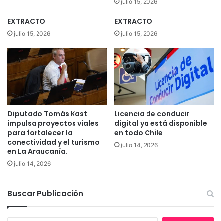
s
julio 15, 2026
d
EXTRACTO
EXTRACTO
e
p
julio 15, 2026
julio 15, 2026
r
e
s
i
d
i
o
Diputado Tomás Kast
Licencia de conducir
e
impulsa proyectos viales
digital ya está disponible
f
para fortalecer la
en todo Chile
e
conectividad y el turismo
julio 14, 2026
c
en La Araucanía.
t
julio 14, 2026
i
v
o
Buscar Publicación
a
a
u