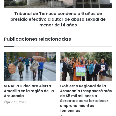
l
d
Tribunal de Temuco condena a 6 años de
e
presidio efectivo a autor de abuso sexual de
T
e
menor de 14 años
m
u
Publicaciones relacionadas
c
o
c
o
n
d
e
n
a
SENAPRED declara Alerta
Gobierno Regional de la
a
Amarilla en la región de La
Araucanía traspasará más
6
Araucanía
de $5 mil millones a
a
Sercotec para fortalecer
julio 16, 2026
emprendimientos
ñ
femeninos
o