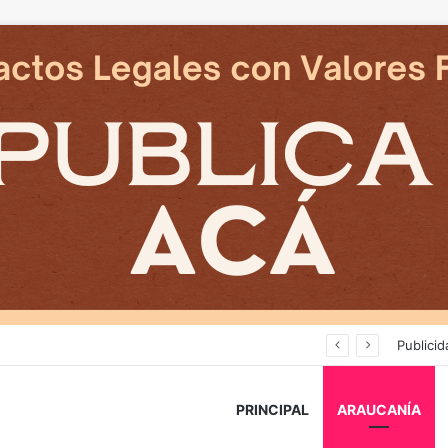
Avanza construcción de nuevas vías del proyecto de extensión Tren Temuco-Gorbea
Publicid
PRINCIPAL
ARAUCANÍA