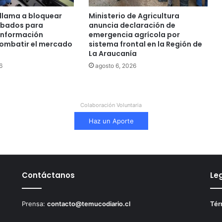
ó
llama a bloquear
Ministerio de Agricultura
y
obados para
anuncia declaración de
a
 información
emergencia agrícola por
m
combatir el mercado
sistema frontal en la Región de
e
La Araucanía
n
6
agosto 6, 2026
a
z
ó
a
Colaboración Voluntaria
p
e
Haz un Aporte
r
s
o
n
a
Contáctanos
Le
s
e
n
Prensa:
contacto@temucodiario.cl
Tér
P