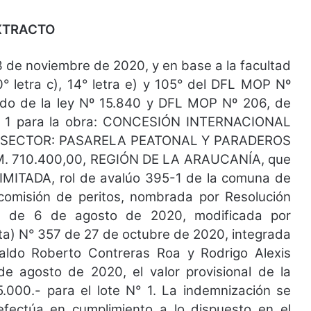
XTRACTO
 de noviembre de 2020, y en base a la facultad
10° letra c), 14° letra e) y 105° del DFL MOP Nº
izado de la ley Nº 15.840 y DFL MOP Nº 206, de
 Nº 1 para la obra: CONCESIÓN INTERNACIONAL
 SECTOR: PASARELA PEATONAL Y PARADEROS
. 710.400,00, REGIÓN DE LA ARAUCANÍA, que
MITADA, rol de avalúo 395-1 de la comuna de
omisión de peritos, nombrada por Resolución
42 de 6 de agosto de 2020, modificada por
nta) N° 357 de 27 de octubre de 2020, integrada
aldo Roberto Contreras Roa y Rodrigo Alexis
de agosto de 2020, el valor provisional de la
.000.- para el lote N° 1. La indemnización se
efectúa en cumplimiento a lo dispuesto en el