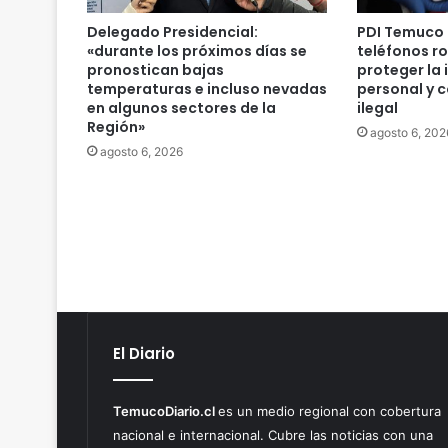
i
Delegado Presidencial:
PDI Temuco 
e
«durante los próximos días se
teléfonos r
n
pronostican bajas
proteger la
t
temperaturas e incluso nevadas
personal y 
o
en algunos sectores de la
ilegal
c
Región»
agosto 6, 202
i
agosto 6, 2026
u
d
a
d
a
n
o
e
n
E
El Diario
c
l
i
TemucoDiario.cl
es un medio regional con cobertura
p
nacional e internacional. Cubre las noticias con una