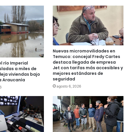
r
a
n
t
e
e
l
e
Nuevas micromovilidades en
c
Temuco: concejal Fredy Cartes
l
destaca llegada de empresa
 río Imperial
i
Jet con tarifas más accesibles y
sladas a miles de
mejores estándares de
p
eja viviendas bajo
seguridad
La Araucanía
s
e
agosto 6, 2026
6
:
A
g
r
e
d
i