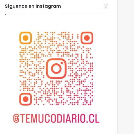
Dos adultos fallecen tras choque entre furgón y bus que llevaba juveniles de Deportes Temuco en La Araucanía
Avanza construcción de nuevas vías del proyecto de extensión Tren Temuco-Gorbea
Heladas: reactivan campaña por riesgo de congelamiento de medidores de agua
Síguenos en Instagram