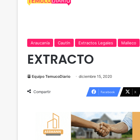
Araucanía
Cautín
Extractos Legales
Malleco
EXTRACTO
Equipo TemucoDiario
diciembre 15, 2020
Compartir
Facebook
X