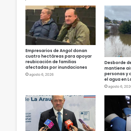
a
d
e
s
t
a
c
ó
Empresarios de Angol donan
b
cuatro hectáreas para apoyar
u
reubicación de familias
Desborde del
e
afectadas por inundaciones
mantiene ai
n
personas y d
agosto 6, 2026
el agua en 
c
o
agosto 6, 202
m
p
o
r
t
a
m