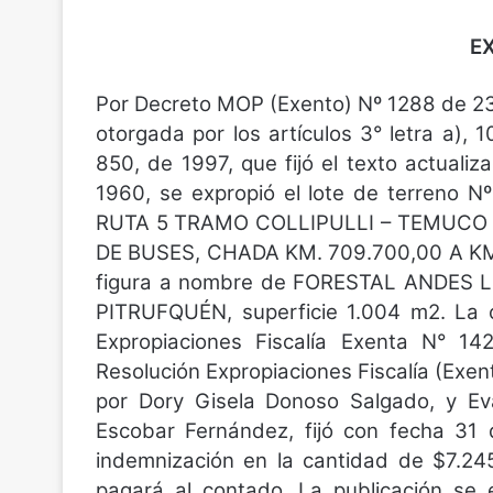
E
Por Decreto MOP (Exento) Nº 1288 de 23
otorgada por los artículos 3° letra a), 
850, de 1997, que fijó el texto actual
1960, se expropió el lote de terreno
RUTA 5 TRAMO COLLIPULLI – TEMUCO
DE BUSES, CHADA KM. 709.700,00 A KM
figura a nombre de FORESTAL ANDES LI
PITRUFQUÉN, superficie 1.004 m2. La c
Expropiaciones Fiscalía Exenta N° 1
Resolución Expropiaciones Fiscalía (Exe
por Dory Gisela Donoso Salgado, y Ev
Escobar Fernández, fijó con fecha 31 
indemnización en la cantidad de $7.245
pagará al contado. La publicación se 