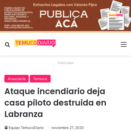
Buscar por
M
Publicidad
Araucanía
Temuco
Ataque incendiario deja
casa piloto destruida en
Labranza
Equipo TemucoDiario
noviembre 27, 2020