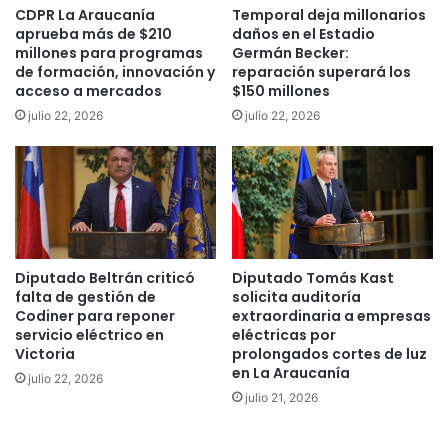
a
t
CDPR La Araucanía
Temporal deja millonarios
“
aprueba más de $210
daños en el Estadio
u
millones para programas
Germán Becker:
m
r
de formación, innovación y
reparación superará los
u
a
acceso a mercados
$150 millones
c
d
h
julio 22, 2026
julio 22, 2026
e
o
R
m
o
á
b
s
e
g
r
r
t
a
o
Diputado Beltrán criticó
Diputado Tomás Kast
n
N
falta de gestión de
solicita auditoría
d
e
Codiner para reponer
extraordinaria a empresas
e
i
servicio eléctrico en
eléctricas por
”
r
Victoria
prolongados cortes de luz
y
a
en La Araucanía
julio 22, 2026
q
d
julio 21, 2026
u
e
e
c