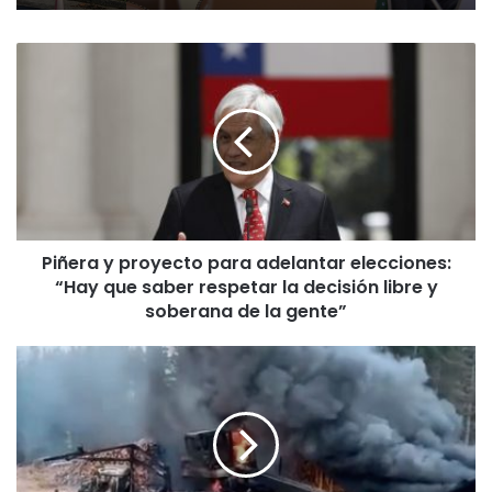
P
i
ñ
e
r
a
y
p
r
Piñera y proyecto para adelantar elecciones:
o
“Hay que saber respetar la decisión libre y
y
e
soberana de la gente”
c
t
A
o
t
p
a
a
q
r
u
a
e
a