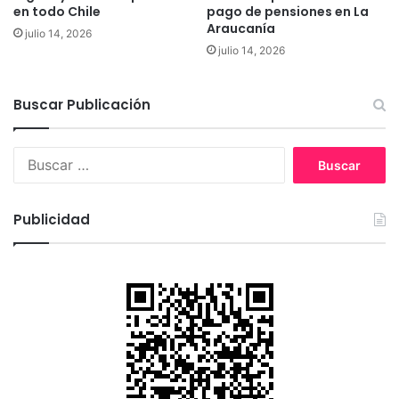
e
en todo Chile
pago de pensiones en La
c
Araucanía
julio 14, 2026
i
julio 14, 2026
s
i
ó
Buscar Publicación
n
l
i
B
b
u
r
s
e
c
Publicidad
y
a
s
r
o
:
b
e
r
a
n
a
d