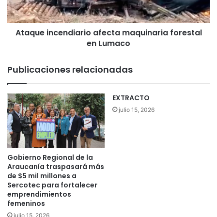
i
d
n
e
c
l
Ataque incendiario afecta maquinaria forestal
e
a
en Lumaco
n
n
d
t
i
Publicaciones relacionadas
a
a
r
r
e
i
EXTRACTO
l
o
julio 15, 2026
e
a
c
f
c
e
i
c
o
t
Gobierno Regional de la
n
a
Araucanía traspasará más
e
m
de $5 mil millones a
s
Sercotec para fortalecer
a
:
emprendimientos
q
femeninos
“
u
H
i
julio 15, 2026