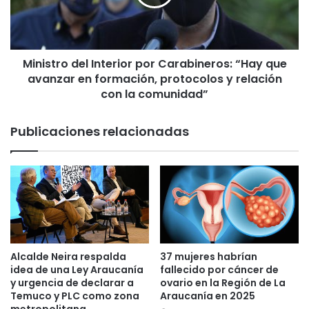
s
t
d
r
e
o
C
d
o
Ministro del Interior por Carabineros: “Hay que
e
v
avanzar en formación, protocolos y relación
l
i
I
con la comunidad”
d
n
-
t
Publicaciones relacionadas
1
e
9
r
p
i
r
o
e
r
o
p
c
o
u
r
p
C
Alcalde Neira respalda
37 mujeres habrían
a
a
idea de una Ley Araucanía
fallecido por cáncer de
a
r
y urgencia de declarar a
ovario en la Región de La
a
a
Temuco y PLC como zona
Araucanía en 2025
u
b