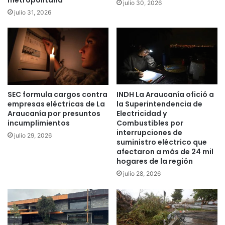
metropolitana
julio 30, 2026
t
i
julio 31, 2026
o
n
r
e
i
r
d
o
a
s
d
:
e
“
SEC formula cargos contra
INDH La Araucanía ofició a
s
H
empresas eléctricas de La
la Superintendencia de
d
a
Araucanía por presuntos
Electricidad y
e
y
incumplimientos
Combustibles por
L
q
interrupciones de
julio 29, 2026
a
u
suministro eléctrico que
R
e
afectaron a más de 24 mil
e
a
hogares de la región
g
v
julio 28, 2026
i
a
ó
n
n
z
a
r