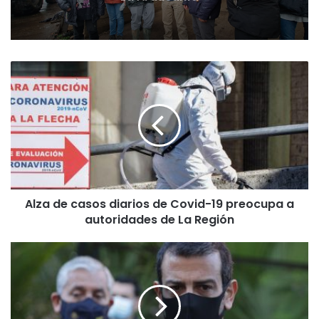
A
l
z
a
d
e
c
a
s
Alza de casos diarios de Covid-19 preocupa a
o
autoridades de La Región
s
d
i
M
a
i
r
n
i
i
o
s