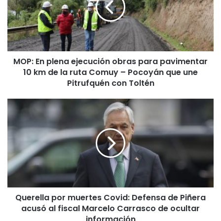
E
n
p
l
e
MOP: En plena ejecución obras para pavimentar
n
10 km de la ruta Comuy – Pocoyán que une
a
e
Pitrufquén con Toltén
j
e
Q
c
u
u
e
c
r
i
e
ó
l
n
l
o
a
b
p
r
Querella por muertes Covid: Defensa de Piñera
o
a
acusó al fiscal Marcelo Carrasco de ocultar
r
s
m
información