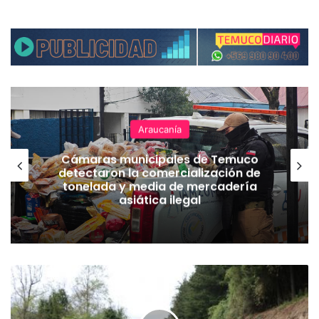
Araucanía
Cámaras municipales de Temuco
detectaron la comercialización de
tonelada y media de mercadería
asiática ilegal
M
O
P
: