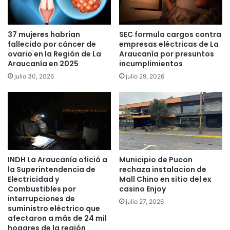
a
P
r
i
u
ñ
37 mujeres habrían
SEC formula cargos contra
t
e
fallecido por cáncer de
empresas eléctricas de La
a
r
ovario en la Región de La
Araucanía por presuntos
C
a
Araucanía en 2025
incumplimientos
o
a
julio 30, 2026
julio 29, 2026
m
c
u
u
y
s
–
ó
P
a
o
l
c
f
o
i
INDH La Araucanía ofició a
Municipio de Pucon
y
s
la Superintendencia de
rechaza instalacion de
á
c
Electricidad y
Mall Chino en sitio del ex
n
a
Combustibles por
casino Enjoy
q
l
interrupciones de
julio 27, 2026
u
suministro eléctrico que
M
afectaron a más de 24 mil
e
a
hogares de la región
u
r