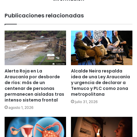
p
u
a
e
Publicaciones relacionadas
r
r
a
t
p
e
a
s
v
C
i
o
m
v
e
i
n
d
Alerta Roja en La
Alcalde Neira respalda
t
:
Araucanía por desborde
idea de una Ley Araucanía
a
D
de ríos: más de un
y urgencia de declarar a
r
e
centenar de personas
Temuco y PLC como zona
1
permanecen aisladas tras
metropolitana
f
intenso sistema frontal
0
e
julio 31, 2026
k
n
agosto 1, 2026
m
s
d
a
e
d
l
e