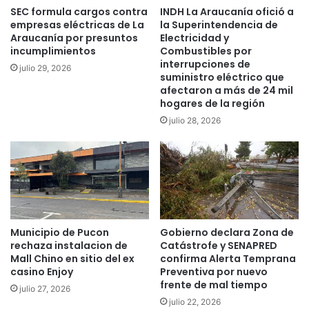
SEC formula cargos contra
INDH La Araucanía ofició a
o
ó
empresas eléctricas de La
la Superintendencia de
c
h
Araucanía por presuntos
Electricidad y
o
u
incumplimientos
Combustibles por
n
m
interrupciones de
julio 29, 2026
p
e
suministro eléctrico que
a
d
afectaron a más de 24 mil
n
a
hogares de la región
d
l
julio 28, 2026
e
d
m
e
i
l
a
R
,
í
y
o
s
Q
e
u
Municipio de Pucon
Gobierno declara Zona de
g
rechaza instalacion de
Catástrofe y SENAPRED
e
u
Mall Chino en sitio del ex
confirma Alerta Temprana
u
casino Enjoy
Preventiva por nuevo
r
l
frente de mal tiempo
a
e
julio 27, 2026
m
julio 22, 2026