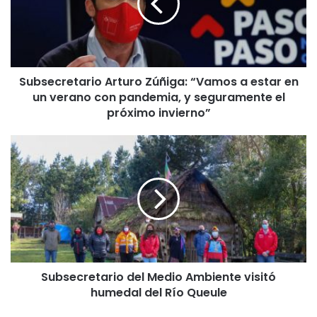
e
c
r
e
t
Subsecretario Arturo Zúñiga: “Vamos a estar en
a
un verano con pandemia, y seguramente el
r
i
próximo invierno”
o
A
S
r
u
t
b
u
s
r
e
o
c
Z
r
ú
e
ñ
t
i
Subsecretario del Medio Ambiente visitó
a
g
humedal del Río Queule
r
a
i