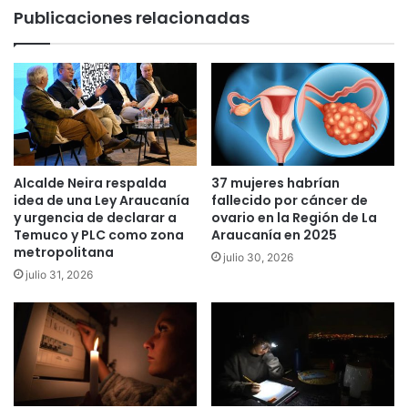
:
o
Publicaciones relacionadas
“
d
V
e
a
l
m
M
o
e
s
d
a
i
e
o
s
A
Alcalde Neira respalda
37 mujeres habrían
t
m
idea de una Ley Araucanía
fallecido por cáncer de
a
b
y urgencia de declarar a
ovario en la Región de La
r
Temuco y PLC como zona
Araucanía en 2025
i
e
metropolitana
e
julio 30, 2026
n
n
julio 31, 2026
u
t
n
e
v
v
e
i
r
s
a
i
n
t