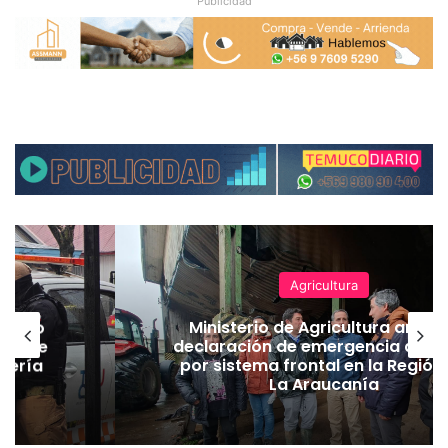
Publicidad
Educación
Violencia escolar: 8 de ca
a anuncia
chilenos creen que el pro
a agrícola
aumentó y casi la mitad 
 Región de
expulsión inmediata de al
agresores