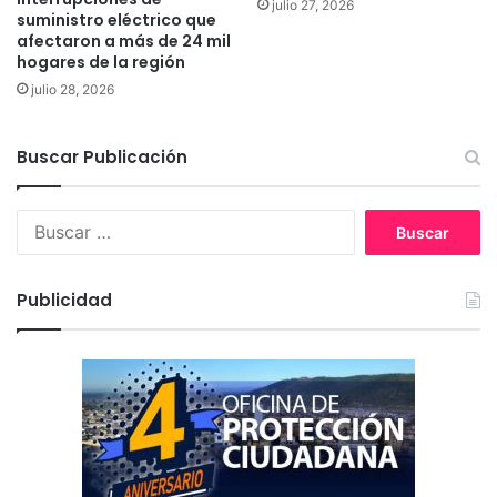
julio 27, 2026
suministro eléctrico que
a
afectaron a más de 24 mil
d
hogares de la región
v
julio 28, 2026
i
g
i
Buscar Publicación
l
a
d
B
a
u
s
c
Publicidad
a
r
: