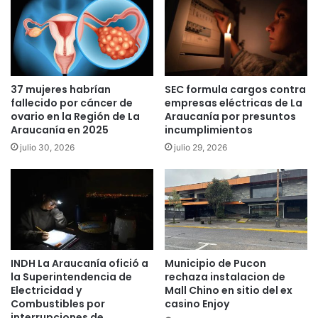
a
r
t
a
u
s
i
s
t
e
a
r
37 mujeres habrían
SEC formula cargos contra
,
c
fallecido por cáncer de
empresas eléctricas de La
d
o
ovario en la Región de La
Araucanía por presuntos
e
n
Araucanía en 2025
incumplimientos
t
d
julio 30, 2026
julio 29, 2026
o
e
d
n
a
a
s
d
m
o
a
a
n
l
e
i
INDH La Araucanía ofició a
Municipio de Pucon
r
b
la Superintendencia de
rechaza instalacion de
a
e
Electricidad y
Mall Chino en sitio del ex
s
r
Combustibles por
casino Enjoy
"
interrupciones de
t