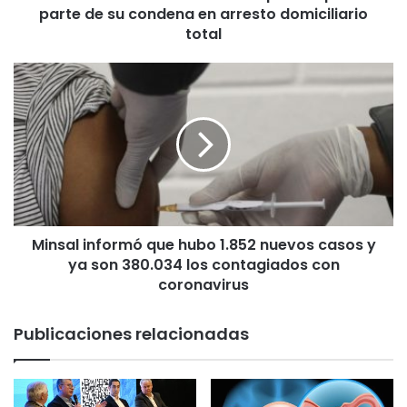
a
parte de su condena en arresto domiciliario
r
total
e
c
M
h
i
a
n
z
s
a
a
r
l
e
i
c
n
u
f
r
Minsal informó que hubo 1.852 nuevos casos y
o
s
ya son 380.034 los contagiados con
r
o
m
coronavirus
d
ó
e
q
Publicaciones relacionadas
a
u
m
e
p
h
a
u