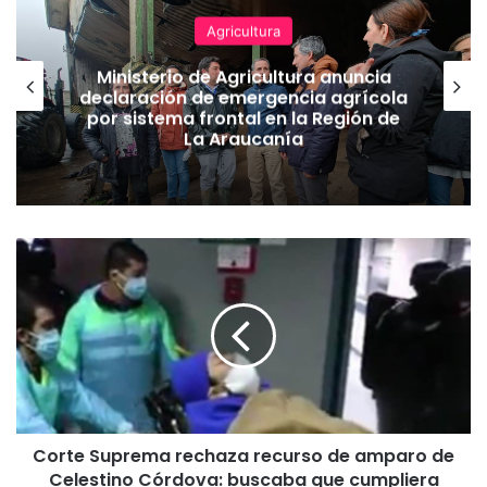
Agricultura
Ministerio de Agricultura anuncia
declaración de emergencia agrícola
por sistema frontal en la Región de
La Araucanía
C
o
r
t
e
S
u
p
r
Corte Suprema rechaza recurso de amparo de
e
Celestino Córdova: buscaba que cumpliera
m