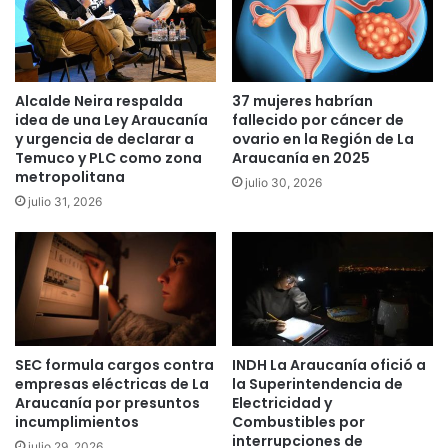
r
b
o
o
d
1
e
.
C
8
Alcalde Neira respalda
37 mujeres habrían
e
5
idea de una Ley Araucanía
fallecido por cáncer de
l
2
y urgencia de declarar a
ovario en la Región de La
e
n
Temuco y PLC como zona
Araucanía en 2025
s
metropolitana
u
julio 30, 2026
t
e
julio 31, 2026
i
v
n
o
o
s
C
c
ó
a
r
s
d
o
o
SEC formula cargos contra
INDH La Araucanía ofició a
s
empresas eléctricas de La
la Superintendencia de
v
y
Araucanía por presuntos
Electricidad y
a
y
incumplimientos
Combustibles por
:
a
interrupciones de
b
julio 29, 2026