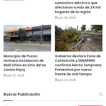
s
suministro eléctrico que
u
o
afectaron a más de 24 mil
s
n
hogares de la región
c
3
julio 28, 2026
a
8
b
0
a
.
q
0
u
3
e
4
c
l
u
o
Municipio de Pucon
Gobierno declara Zona de
m
s
rechaza instalacion de
Catástrofe y SENAPRED
p
Mall Chino en sitio del ex
confirma Alerta Temprana
c
l
casino Enjoy
Preventiva por nuevo
o
frente de mal tiempo
i
n
julio 27, 2026
e
t
julio 22, 2026
r
a
a
g
Buscar Publicación
p
i
a
a
r
d