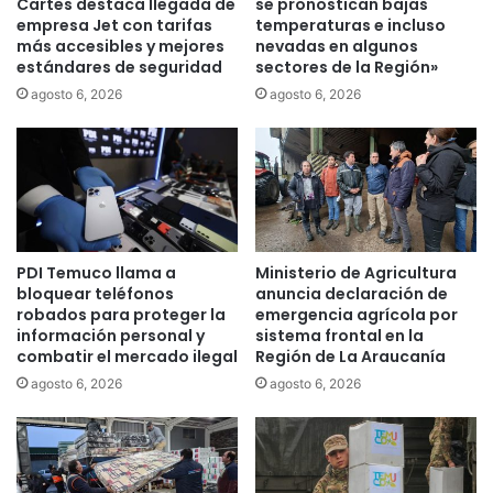
L
Cartes destaca llegada de
se pronostican bajas
d
empresa Jet con tarifas
temperaturas e incluso
a
i
más accesibles y mejores
nevadas en algunos
n
estándares de seguridad
sectores de la Región»
o
í
c
n
agosto 6, 2026
agosto 6, 2026
a
s
l
e
i
r
f
á
i
e
c
n
a
t
PDI Temuco llama a
Ministerio de Agricultura
d
r
bloquear teléfonos
anuncia declaración de
o
e
robados para proteger la
emergencia agrícola por
d
g
información personal y
sistema frontal en la
e
a
combatir el mercado ilegal
Región de La Araucanía
p
d
agosto 6, 2026
agosto 6, 2026
r
o
o
e
f
n
e
n
s
o