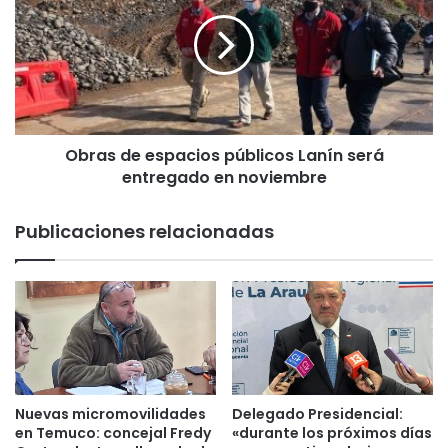
a
r
M
a
i
s
l
d
i
e
t
e
a
s
r
Obras de espacios públicos Lanín será
p
e
entregado en noviembre
a
s
c
(
i
Publicaciones relacionadas
r
o
)
s
p
p
o
ú
r
b
h
l
o
i
m
c
i
o
Nuevas micromovilidades
Delegado Presidencial:
c
s
en Temuco: concejal Fredy
«durante los próximos días
i