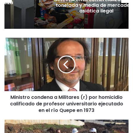
ada y media de mercadería
de fam
asiática ilegal
M
i
n
i
s
t
r
o
c
Ministro condena a Militares (r) por homicidio
o
calificado de profesor universitario ejecutado
n
d
en el río Quepe en 1973
e
n
O
a
b