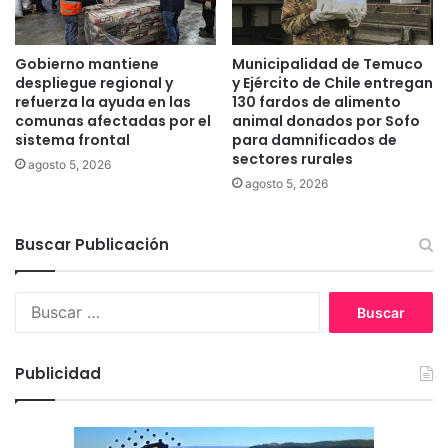
o
v
r
i
u
e
Gobierno mantiene
Municipalidad de Temuco
n
m
despliegue regional y
y Ejército de Chile entregan
i
b
refuerza la ayuda en las
130 fardos de alimento
v
comunas afectadas por el
animal donados por Sofo
r
e
sistema frontal
para damnificados de
e
sectores rurales
r
agosto 5, 2026
s
agosto 5, 2026
i
t
Buscar Publicación
a
r
i
B
o
u
e
s
j
c
e
Publicidad
a
c
r
u
:
t