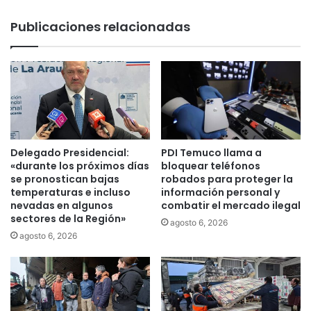
e
e
m
Publicaciones relacionadas
r
u
e
c
l
o
l
h
a
a
n
b
t
i
e
l
s
i
Delegado Presidencial:
PDI Temuco llama a
v
t
«durante los próximos días
bloquear teléfonos
a
a
se pronostican bajas
robados para proteger la
l
e
temperaturas e incluso
información personal y
o
nevadas en algunos
combatir el mercado ilegal
s
r
sectores de la Región»
t
agosto 6, 2026
a
a
agosto 6, 2026
r
b
o
l
n
e
d
c
e
i