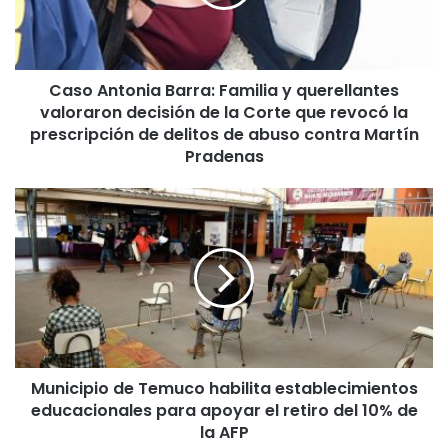
n
t
o
n
Caso Antonia Barra: Familia y querellantes
i
valoraron decisión de la Corte que revocó la
a
B
prescripción de delitos de abuso contra Martín
a
Pradenas
r
r
M
a
u
:
n
F
i
a
c
m
i
i
p
l
i
i
o
a
Municipio de Temuco habilita establecimientos
d
y
educacionales para apoyar el retiro del 10% de
e
q
T
la AFP
u