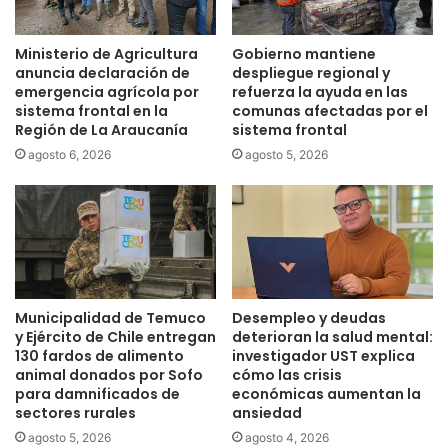
c
m
i
i
Ministerio de Agricultura
Gobierno mantiene
s
e
anuncia declaración de
despliegue regional y
i
n
emergencia agrícola por
refuerza la ayuda en las
ó
t
sistema frontal en la
comunas afectadas por el
n
o
Región de La Araucanía
sistema frontal
d
s
agosto 6, 2026
agosto 5, 2026
e
e
l
d
a
u
C
c
o
a
r
c
t
i
e
o
Municipalidad de Temuco
Desempleo y deudas
q
n
y Ejército de Chile entregan
deterioran la salud mental:
u
a
130 fardos de alimento
investigador UST explica
e
l
animal donados por Sofo
cómo las crisis
r
para damnificados de
económicas aumentan la
e
e
sectores rurales
ansiedad
s
v
p
agosto 5, 2026
agosto 4, 2026