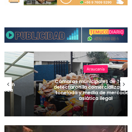
Araucanía
Cámaras municipales de Temu
lación
detectaron la comercialización
hueza
tonelada y media de mercader
pó
asiática ilegal
H