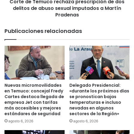
d
Corte de Temuco rechaza prescripción de dos
m
e
delitos de abuso sexual imputados a Martín
u
s
c
Pradenas
a
o
l
r
Publicaciones relacionadas
o
e
j
c
a
h
n
a
a
z
c
a
o
p
m
r
u
e
Nuevas micromovilidades
Delegado Presidencial:
n
s
en Temuco: concejal Fredy
«durante los próximos días
e
c
Cartes destaca llegada de
se pronostican bajas
r
r
empresa Jet con tarifas
temperaturas e incluso
o
más accesibles y mejores
nevadas en algunos
i
estándares de seguridad
sectores de la Región»
s
p
m
c
agosto 6, 2026
agosto 6, 2026
a
i
p
ó