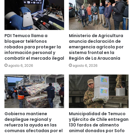
u
n
c
d
h
e
e
d
q
o
PDI Temuco llama a
Ministerio de Agricultura
u
s
bloquear teléfonos
anuncia declaración de
e
d
robados para proteger la
emergencia agrícola por
t
e
información personal y
sistema frontal en la
e
l
combatir el mercado ilegal
Región de La Araucanía
n
i
agosto 6, 2026
agosto 6, 2026
í
t
a
o
n
s
t
d
o
e
m
a
a
b
d
u
Gobierno mantiene
Municipalidad de Temuco
a
s
despliegue regional y
y Ejército de Chile entregan
l
o
refuerza la ayuda en las
130 fardos de alimento
a
s
comunas afectadas por el
animal donados por Sofo