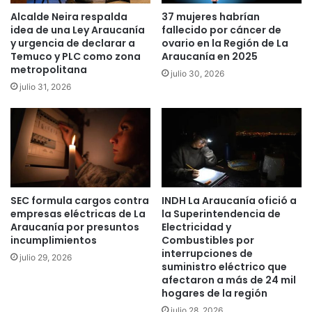
o
n
Alcalde Neira respalda
37 mujeres habrían
s
a
idea de una Ley Araucanía
fallecido por cáncer de
e
e
y urgencia de declarar a
ovario en la Región de La
n
Temuco y PLC como zona
Araucanía en 2025
l
metropolitana
e
B
julio 30, 2026
l
a
julio 31, 2026
“
r
d
c
í
e
a
l
m
o
á
n
s
a
SEC formula cargos contra
INDH La Araucanía ofició a
l
y
empresas eléctricas de La
la Superintendencia de
l
s
Araucanía por presuntos
Electricidad y
u
i
incumplimientos
Combustibles por
v
g
interrupciones de
julio 29, 2026
i
u
suministro eléctrico que
o
e
afectaron a más de 24 mil
s
s
hogares de la región
o
o
julio 28, 2026