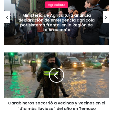
Agricultura
Ministerio de Agricultura anuncia
declaración de emergencia agrícola
por sistema frontal en la Región de
La Araucanía
C
a
r
a
b
i
n
e
r
Carabineros socorrió a vecinas y vecinos en el
o
“día más lluvioso” del año en Temuco
s