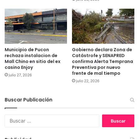
”
ñ
d
a
e
n
l
d
a
o
ñ
c
o
o
e
n
Municipio de Pucon
Gobierno declara Zona de
n
rechaza instalacion de
Catástrofe y SENAPRED
e
Mall Chino en sitio del ex
confirma Alerta Temprana
T
l
casino Enjoy
Preventiva por nuevo
e
t
frente de mal tiempo
m
í
julio 27, 2026
u
julio 22, 2026
t
c
u
o
l
Buscar Publicación
o
d
e
B
E
u
s
s
p
c