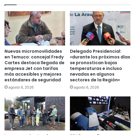
u
b
e
ó
s
n
t
i
a
c
s
a
d
:
e
C
Nuevas micromovilidades
Delegado Presidencial:
p
h
en Temuco: concejal Fredy
«durante los próximos días
o
i
Cartes destaca llegada de
se pronostican bajas
r
empresa Jet con tarifas
temperaturas e incluso
n
más accesibles y mejores
nevadas en algunos
t
a
estándares de seguridad
sectores de la Región»
i
n
v
u
agosto 6, 2026
agosto 6, 2026
a
e
s
v
a
m
e
n
t