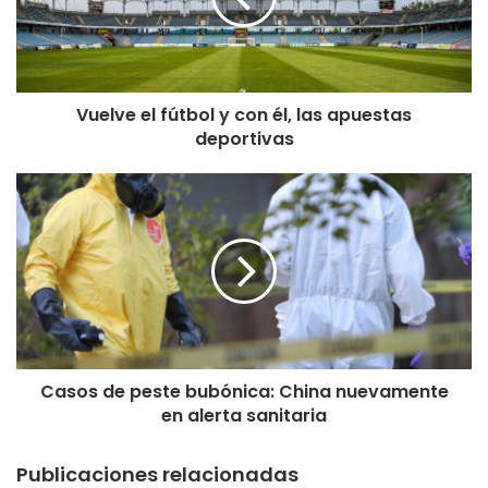
e
e
l
f
Vuelve el fútbol y con él, las apuestas
ú
deportivas
t
b
o
C
l
a
y
s
c
o
o
s
n
d
é
e
l
p
,
e
l
Casos de peste bubónica: China nuevamente
s
a
en alerta sanitaria
t
s
e
a
b
Publicaciones relacionadas
p
u