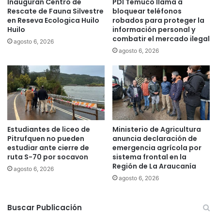
Inauguran Centro de
PDI Temuco llama a
e
Rescate de Fauna Silvestre
bloquear teléfonos
e
en Reseva Ecologica Huilo
robados para proteger la
n
Huilo
información personal y
a
combatir el mercado ilegal
agosto 6, 2026
l
agosto 6, 2026
e
r
t
a
s
a
n
i
Estudiantes de liceo de
Ministerio de Agricultura
t
Pitrufquen no pueden
anuncia declaración de
a
estudiar ante cierre de
emergencia agrícola por
ruta S-70 por socavon
sistema frontal en la
r
Región de La Araucanía
i
agosto 6, 2026
a
agosto 6, 2026
Buscar Publicación