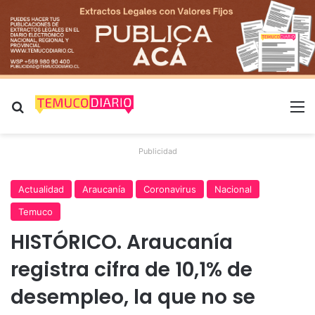
Buscar por
M
Publicidad
Actualidad
Araucanía
Coronavirus
Nacional
Temuco
HISTÓRICO. Araucanía
registra cifra de 10,1% de
desempleo, la que no se