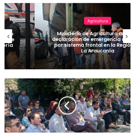
Agricultura
emuco
Ministerio de Agricultura anunc
ión de
declaración de emergencia agrí
dería
por sistema frontal en la Región
La Araucanía
E
v
a
n
g
é
l
i
c