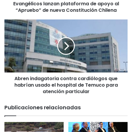
Evangélicos lanzan plataforma de apoyo al
o
“Apruebo” de nueva Constitución Chilena
s
l
a
A
n
b
z
r
a
e
n
n
p
i
l
n
a
d
t
a
a
Abren indagatoria contra cardiólogos que
g
f
habrían usado el hospital de Temuco para
a
o
t
atención particular
r
o
m
r
Publicaciones relacionadas
a
i
d
a
e
c
a
o