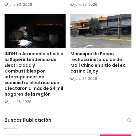
julio 30, 2026
julio 29, 2026
C
í
o
a
n
n
s
u
t
s
i
a
t
d
u
o
INDH La Araucanía ofició a
Municipio de Pucon
c
e
la Superintendencia de
rechaza instalacion de
i
l
Electricidad y
Mall Chino en sitio del ex
ó
h
Combustibles por
casino Enjoy
n
o
interrupciones de
julio 27, 2026
C
suministro eléctrico que
s
afectaron a más de 24 mil
h
p
hogares de la región
i
i
l
t
julio 28, 2026
e
a
n
l
Buscar Publicación
a
d
e
T