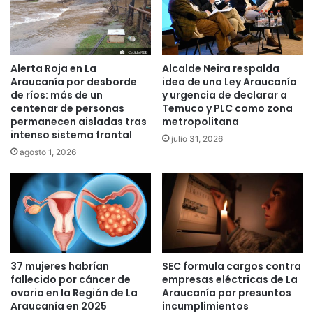
p
n
o
t
y
r
o
a
a
c
Alerta Roja en La
Alcalde Neira respalda
l
a
Araucanía por desborde
idea de una Ley Araucanía
“
r
de ríos: más de un
y urgencia de declarar a
A
d
centenar de personas
Temuco y PLC como zona
p
permanecen aisladas tras
metropolitana
i
intenso sistema frontal
r
ó
julio 31, 2026
u
l
agosto 1, 2026
e
o
b
g
o
o
”
s
d
q
e
u
n
e
37 mujeres habrían
SEC formula cargos contra
u
h
fallecido por cáncer de
empresas eléctricas de La
e
a
ovario en la Región de La
Araucanía por presuntos
v
b
Araucanía en 2025
incumplimientos
a
r