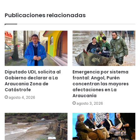
o
:
b
e
Publicaciones relacionadas
r
l
e
6
d
%
e
a
r
ú
e
n
c
l
h
e
o
c
Diputado UDI, solicita al
Emergencia por sistema
s
r
Gobierno declarar a La
frontal: Angol, Purén
d
e
Araucania Zona de
concentran las mayores
e
Catástrofe
afectaciones en La
e
a
Araucanía
a
agosto 4, 2026
g
S
agosto 3, 2026
u
e
a
b
p
a
o
s
r
t