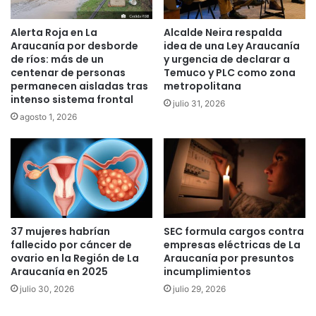
c
í
o
a
Alerta Roja en La
Alcalde Neira respalda
n
n
Araucanía por desborde
idea de una Ley Araucanía
f
P
de ríos: más de un
y urgencia de declarar a
l
i
centenar de personas
Temuco y PLC como zona
i
ñ
permanecen aisladas tras
metropolitana
c
e
intenso sistema frontal
julio 31, 2026
t
r
agosto 1, 2026
o
a
d
e
i
n
t
e
r
37 mujeres habrían
SEC formula cargos contra
é
fallecido por cáncer de
empresas eléctricas de La
s
ovario en la Región de La
Araucanía por presuntos
d
Araucanía en 2025
incumplimientos
e
julio 30, 2026
julio 29, 2026
s
e