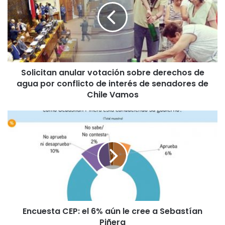
i
c
i
t
a
n
Solicitan anular votación sobre derechos de
a
agua por conflicto de interés de senadores de
n
u
Chile Vamos
l
a
E
r
n
v
c
o
u
t
e
a
s
c
t
i
a
ó
C
n
Encuesta CEP: el 6% aún le cree a Sebastían
E
s
Piñera
P