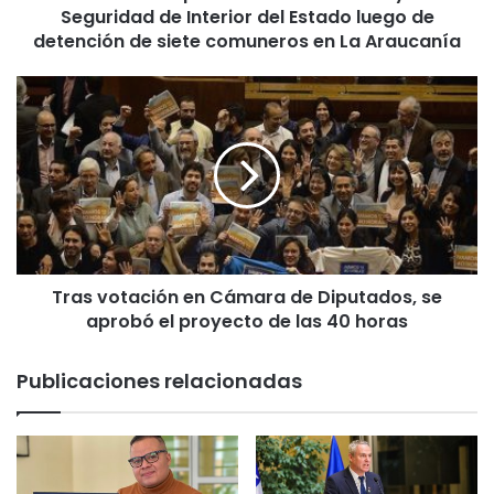
Seguridad de Interior del Estado luego de
q
u
detención de siete comuneros en La Araucanía
e
r
T
e
r
l
a
l
s
a
v
r
o
á
t
e
a
i
c
n
Tras votación en Cámara de Diputados, se
i
v
aprobó el proyecto de las 40 horas
ó
o
n
c
e
Publicaciones relacionadas
a
n
r
C
á
á
L
m
e
a