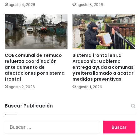
ó
agosto 4, 2026
agosto 3, 2026
d
e
e
l
l
p
E
r
s
o
t
y
a
e
d
c
COE comunal de Temuco
Sistema frontal en La
o
t
refuerza coordinación
Araucanía: Gobierno
l
o
ante aumento de
entrega ayuda a comunas
u
afectaciones por sistema
y reitera llamado a acatar
d
e
frontal
medidas preventivas
e
g
l
agosto 2, 2026
agosto 1, 2026
o
a
d
s
e
Buscar Publicación
4
d
0
e
h
B
t
o
u
e
r
s
n
a