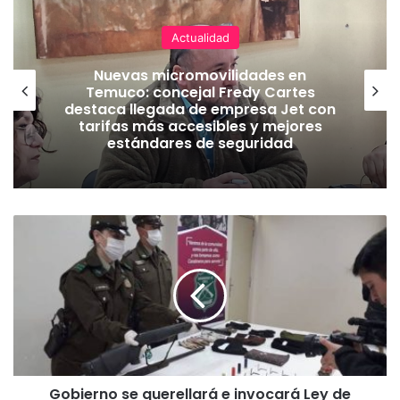
Actualidad
Nuevas micromovilidades en
Temuco: concejal Fredy Cartes
destaca llegada de empresa Jet con
tarifas más accesibles y mejores
estándares de seguridad
G
o
b
i
e
r
n
o
s
Gobierno se querellará e invocará Ley de
e