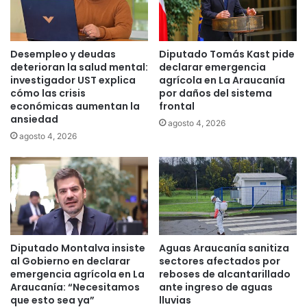
y
r
d
a
e
d
S
e
Desempleo y deudas
Diputado Tomás Kast pide
e
D
deterioran la salud mental:
declarar emergencia
g
i
investigador UST explica
agrícola en La Araucanía
u
cómo las crisis
por daños del sistema
p
r
económicas aumentan la
frontal
u
ansiedad
i
t
agosto 4, 2026
d
a
agosto 4, 2026
a
d
d
o
d
s
e
,
I
s
n
e
t
a
Diputado Montalva insiste
Aguas Araucanía sanitiza
e
p
al Gobierno en declarar
sectores afectados por
r
r
emergencia agrícola en La
reboses de alcantarillado
i
o
Araucanía: “Necesitamos
ante ingreso de aguas
o
b
que esto sea ya”
lluvias
r