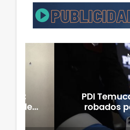
léfonos
Gobierno ma
mación
refuerz
ilegal
afectad