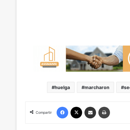
huelga
marcharon
se
Facebook
X
Compartir por correo electrónico
Imprimir
Compartir