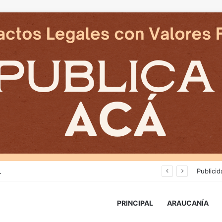
Deportes Temuco termina relación contractual con Arturo Sanhueza tras derrota ante Copiapó
Publicid
PRINCIPAL
ARAUCANÍA