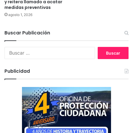
j
y reitera llamado a acatar
medidas preventivas
ó
n
agosto 1, 2026
Buscar Publicación
B
u
s
c
Publicidad
a
r
: