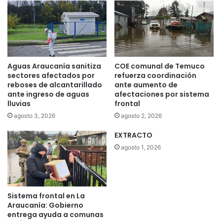
:
n
e
t
s
o
t
d
á
e
e
l
Aguas Araucanía sanitiza
COE comunal de Temuco
n
c
sectores afectados por
refuerza coordinación
e
a
reboses de alcantarillado
ante aumento de
s
m
ante ingreso de aguas
afectaciones por sistema
t
i
lluvias
frontal
u
n
agosto 3, 2026
agosto 2, 2026
d
o
i
T
EXTRACTO
o
e
agosto 1, 2026
m
u
c
o
-
Sistema frontal en La
C
Araucanía: Gobierno
a
entrega ayuda a comunas