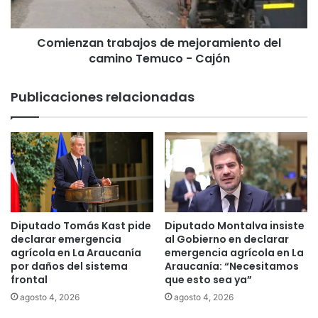
i
a
ó
n
n
Comienzan trabajos de mejoramiento del
t
d
camino Temuco - Cajón
r
e
a
l
b
Publicaciones relacionadas
a
a
c
j
á
o
r
s
c
d
e
e
l
m
d
e
e
j
Diputado Tomás Kast pide
Diputado Montalva insiste
T
o
declarar emergencia
al Gobierno en declarar
e
r
agrícola en La Araucanía
emergencia agrícola en La
m
por daños del sistema
Araucanía: “Necesitamos
a
frontal
que esto sea ya”
u
m
c
i
agosto 4, 2026
agosto 4, 2026
o
e